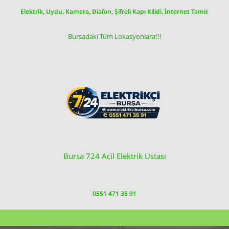
Skip
Elektrik, Uydu, Kamera, Diafon, Şifreli Kapı Kilidi, İnternet Tamir.
to
content
Bursadaki Tüm Lokasyonlara!!!
Bursa 724 Acil Elektrik Ustası
0551 471 35 91