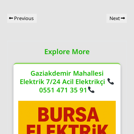
Yazı
Previous
Next
Previous
Next
gezinmesi
Post
Post
Explore More
Gaziakdemir Mahallesi
Elektrik 7/24 Acil Elektrikçi
0551 471 35 91