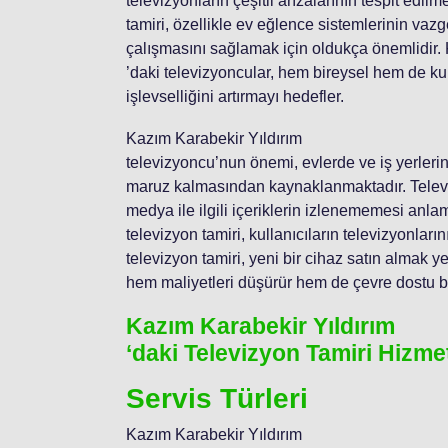
televizyonların çeşitli arızalarının tespit ed
tamiri, özellikle ev eğlence sistemlerinin vaz
çalışmasını sağlamak için oldukça önemlidir.
’daki televizyoncular, hem bireysel hem de ku
işlevselliğini artırmayı hedefler.
Kazım Karabekir Yıldırım
televizyoncu’nun önemi, evlerde ve iş yerleri
maruz kalmasından kaynaklanmaktadır. Televiz
medya ile ilgili içeriklerin izlenememesi anla
televizyon tamiri, kullanıcıların televizyonlar
televizyon tamiri, yeni bir cihaz satın almak y
hem maliyetleri düşürür hem de çevre dostu bi
Kazım Karabekir Yıldırım
‘daki Televizyon Tamiri Hizmet
Servis Türleri
Kazım Karabekir Yıldırım