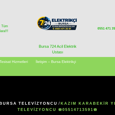
i Tüm
0551 471 3
ara!!!
Bursa 724 Acil Elektrik
Ustası
Tesisat Hizmetleri
İletişim – Bursa Elektrikçi
BURSA TELEVIZYONCU
/
KAZIM KARABEKIR Y
TELEVIZYONCU ☎️05514713591☎️