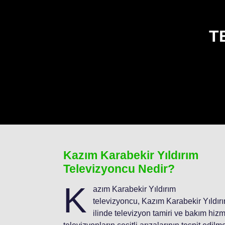
T
Kazım Karabekir Yıldırım
Televizyoncu Nedir?
K
azım Karabekir Yıldırım
televizyoncu, Kazım Karabekir Yıldır
ilinde televizyon tamiri ve bakım hizm