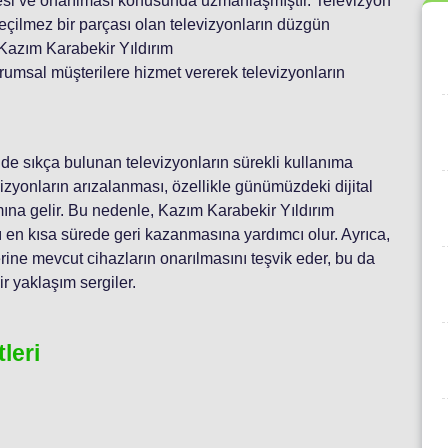
ilmesi ve onarılması konusunda uzmanlaşmıştır. Televizyon
geçilmez bir parçası olan televizyonların düzgün
 Kazım Karabekir Yıldırım
rumsal müşterilere hizmet vererek televizyonların
nde sıkça bulunan televizyonların sürekli kullanıma
yonların arızalanması, özellikle günümüzdeki dijital
mına gelir. Bu nedenle, Kazım Karabekir Yıldırım
ını en kısa sürede geri kazanmasına yardımcı olur. Ayrıca,
erine mevcut cihazların onarılmasını teşvik eder, bu da
r yaklaşım sergiler.
leri