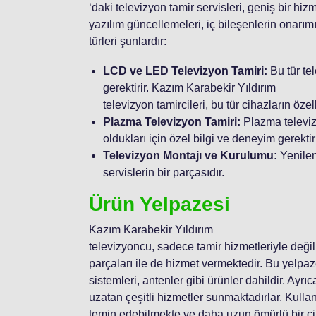
‘daki televizyon tamir servisleri, geniş bir hi
yazılım güncellemeleri, iç bileşenlerin onarımı,
türleri şunlardır:
LCD ve LED Televizyon Tamiri:
Bu tür tel
gerektirir. Kazım Karabekir Yıldırım
televizyon tamircileri, bu tür cihazların öz
Plazma Televizyon Tamiri:
Plazma televiz
oldukları için özel bilgi ve deneyim gerektiri
Televizyon Montajı ve Kurulumu:
Yenilen
servislerin bir parçasıdır.
Ürün Yelpazesi
Kazım Karabekir Yıldırım
televizyoncu, sadece tamir hizmetleriyle deği
parçaları ile de hizmet vermektedir. Bu yelp
sistemleri, antenler gibi ürünler dahildir. Ayr
uzatan çeşitli hizmetler sunmaktadırlar. Kullanı
temin edebilmekte ve daha uzun ömürlü bir ci