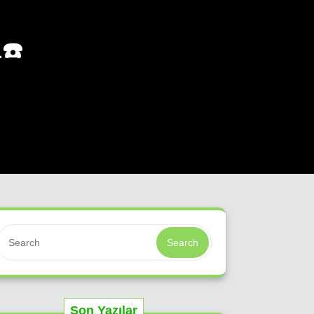
M
☎️
Search
Son Yazılar