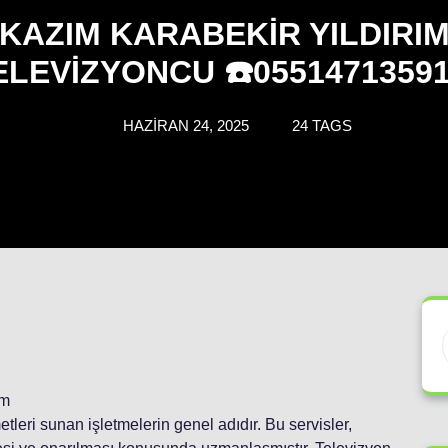
KAZIM KARABEKIR YILDIRI
ELEVIZYONCU ☎️05514713591
HAZIRAN 24, 2025
24 TAGS
ım
etleri sunan işletmelerin genel adıdır. Bu servisler,