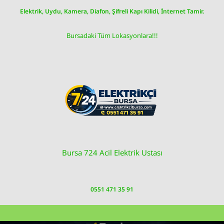
Skip
Elektrik, Uydu, Kamera, Diafon, Şifreli Kapı Kilidi, İnternet Tamir.
to
content
Bursadaki Tüm Lokasyonlara!!!
Bursa 724 Acil Elektrik Ustası
0551 471 35 91