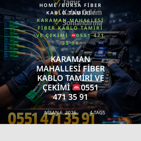
/
HOME
BURSA FİBER
/
KABLO TAMİRİ
KARAMAN MAHALLESI
FIBER KABLO TAMIRI
VE ÇEKIMI
0551 471
35 91
KARAMAN
MAHALLESI FIBER
KABLO TAMIRI VE
ÇEKIMI
0551
471 35 91
NISAN 6, 2026
4 TAGS