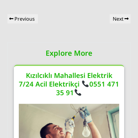
Yazı
Previous
Next
Previous
Next
gezinmesi
Post
Post
Explore More
Kızılcıklı Mahallesi Elektrik
7/24 Acil Elektrikçi
0551 471
35 91