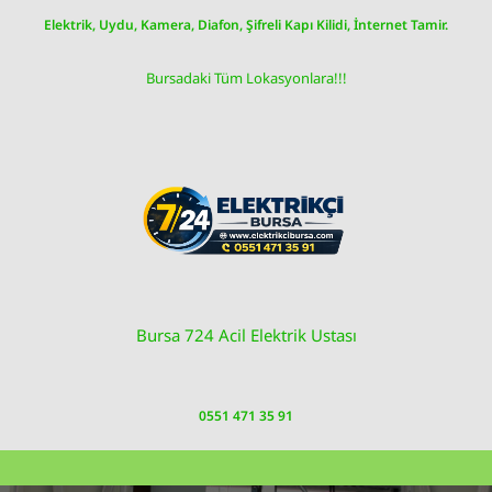
Skip
Elektrik, Uydu, Kamera, Diafon, Şifreli Kapı Kilidi, İnternet Tamir.
to
content
Bursadaki Tüm Lokasyonlara!!!
Bursa 724 Acil Elektrik Ustası
0551 471 35 91