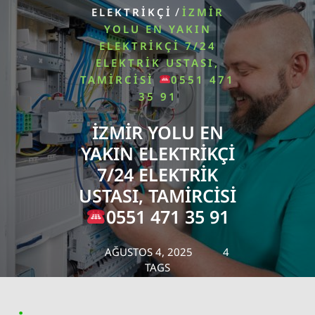
/
ELEKTRIKÇI
İZMIR
YOLU EN YAKIN
ELEKTRIKÇI 7/24
ELEKTRIK USTASI,
TAMIRCISI
0551 471
35 91
İZMIR YOLU EN
YAKIN ELEKTRIKÇI
7/24 ELEKTRIK
USTASI, TAMIRCISI
0551 471 35 91
AĞUSTOS 4, 2025
4
TAGS