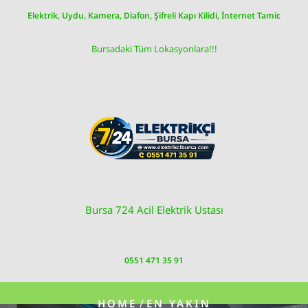
Skip
Elektrik, Uydu, Kamera, Diafon, Şifreli Kapı Kilidi, İnternet Tamir.
to
content
Bursadaki Tüm Lokasyonlara!!!
Bursa 724 Acil Elektrik Ustası
0551 471 35 91
/
HOME
EN YAKIN