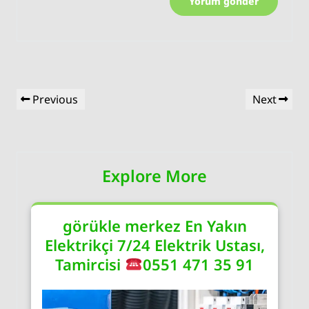
Yazı
Previous
Next
Previous
Next
gezinmesi
Post
Post
Explore More
görükle merkez En Yakın
Elektrikçi 7/24 Elektrik Ustası,
Tamircisi
0551 471 35 91