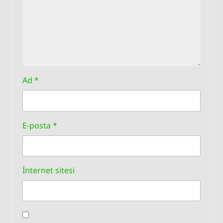
Ad
*
E-posta
*
İnternet sitesi