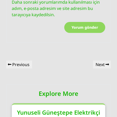
Daha sonraki yorumlarımda kullanılması için
adım, e-posta adresim ve site adresim bu
tarayıcıya kaydedilsin.
Yazı
Previous
Next
Previous
Next
gezinmesi
Post
Post
Explore More
Yunuseli Güneştepe Elektrikçi