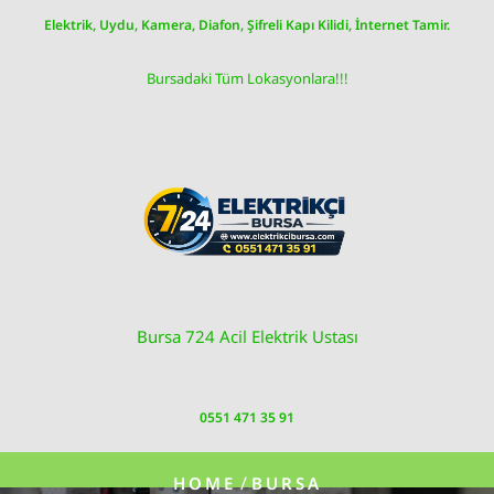
Skip
Elektrik, Uydu, Kamera, Diafon, Şifreli Kapı Kilidi, İnternet Tamir.
to
content
Bursadaki Tüm Lokasyonlara!!!
Bursa 724 Acil Elektrik Ustası
0551 471 35 91
/
HOME
BURSA