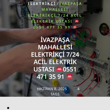
/
ELEKTRIKÇI
İVAZPAŞA
MAHALLESI
ELEKTRIKÇI 7/24 ACIL
ELEKTRIK USTASI
0551 471 35 91
İVAZPAŞA
MAHALLESI
ELEKTRIKÇI 7/24
ACIL ELEKTRIK
USTASI
0551
471 35 91
HAZIRAN 8, 2025
4
TAGS