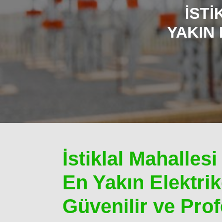
İST
YAKIN 
İstiklal Mahalle
En Yakın Elektrikç
Güvenilir ve Pr