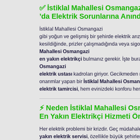
✅ İstiklal Mahallesi Osmanga
’da Elektrik Sorunlarına Anı
İstiklal Mahallesi Osmangazi
gibi yoğun ve gelişmiş bir şehirde elektrik arız
kesildiğinde, prizler çalışmadığında veya sig
Mahallesi Osmangazi
en yakın elektrikçi
bulmanız gerekir. İşte bur
Osmangazi
elektrik ustası
kadroları giriyor. Gecikmeden
onarımlar yapan bir
İstiklal Mahallesi Osma
elektrik tamircisi
, hem evinizdeki konforu hem 
⚡ Neden İstiklal Mahallesi O
En Yakın Elektrikçi Hizmeti Ö
Her elektrik problemi bir krizdir. Geç müdahale
yakın elektrik servisi
, özellikle büyük şehirl