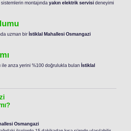
 sistemlerin montajında
yakın elektrik servisi
deneyimi
ulumu
unda uzman bir
İstiklal Mahallesi Osmangazi
ımı
 ile arıza yerini %100 doğrulukla bulan
İstiklal
zi
 mı?
ahallesi Osmangazi
şağıdaki ilçelerde 15 dakikadan kısa sürede ulaşılabilir