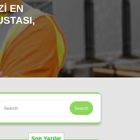
I EN
USTASI,
Search
Son Yazılar