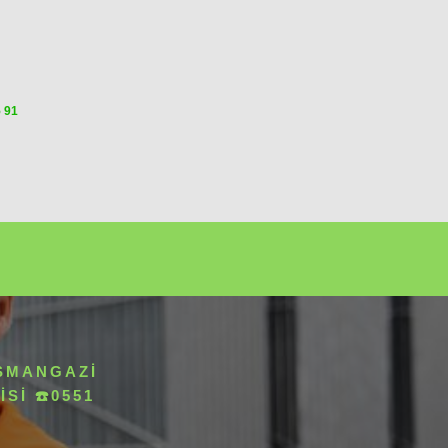
5 91
OSMANGAZI
SI ☎️0551