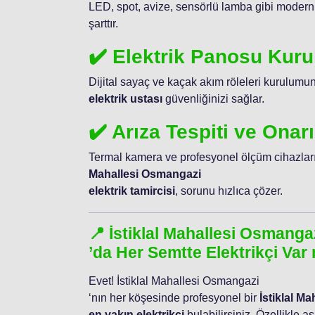
LED, spot, avize, sensörlü lamba gibi modern
şarttır.
✔️ Elektrik Panosu Kur
Dijital sayaç ve kaçak akım röleleri kurulum
elektrik ustası
güvenliğinizi sağlar.
✔️ Arıza Tespiti ve Onar
Termal kamera ve profesyonel ölçüm cihazları
Mahallesi Osmangazi
elektrik tamircisi
, sorunu hızlıca çözer.
📍 İstiklal Mahallesi Osmanga
’da Her Semtte Elektrikçi Var
Evet! İstiklal Mahallesi Osmangazi
‘nın her köşesinde profesyonel bir
İstiklal M
en yakın elektrikçi
bulabilirsiniz. Özellikle a