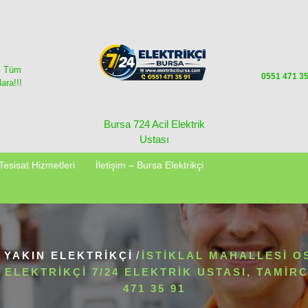
i Tüm
0551 471 3
ara!!!
Bursa 724 Acil Elektrik
Ustası
Tesisat Hizmetleri
İletişim – Bursa Elektrikçi
 YAKIN ELEKTRIKÇI
/
İSTIKLAL MAHALLESI 
 ELEKTRIKÇI 7/24 ELEKTRIK USTASI, TAMIRCI
471 35 91