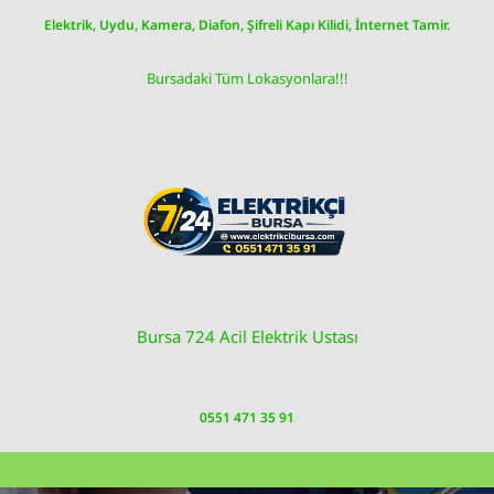
Skip
Elektrik, Uydu, Kamera, Diafon, Şifreli Kapı Kilidi, İnternet Tamir.
to
content
Bursadaki Tüm Lokasyonlara!!!
Bursa 724 Acil Elektrik Ustası
0551 471 35 91