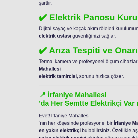
şarttır.
✔️ Elektrik Panosu Kur
Dijital sayaç ve kaçak akım röleleri kurulum
elektrik ustası
güvenliğinizi sağlar.
✔️ Arıza Tespiti ve Onar
Termal kamera ve profesyonel ölçüm cihazları
Mahallesi
elektrik tamircisi
, sorunu hızlıca çözer.
📍 İrfaniye Mahallesi
’da Her Semtte Elektrikçi Var
Evet! İrfaniye Mahallesi
‘nın her köşesinde profesyonel bir
İrfaniye M
en yakın elektrikçi
bulabilirsiniz. Özellikle a
yakın elektrik servisi
ekipleri görev yapmakta