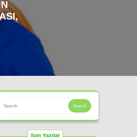
IN
ASI,
Search
Son Yazılar