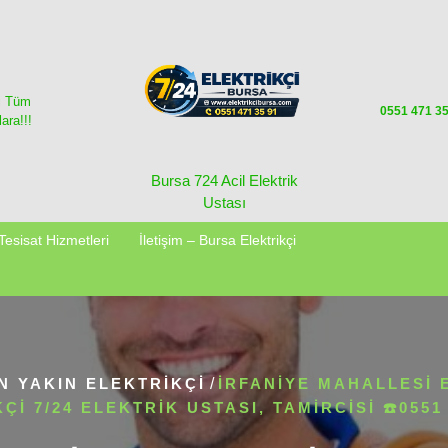
i Tüm
0551 471 3
ara!!!
Bursa 724 Acil Elektrik
Ustası
Tesisat Hizmetleri
İletişim – Bursa Elektrikçi
N YAKIN ELEKTRIKÇI
/
İRFANIYE MAHALLESI 
ÇI 7/24 ELEKTRIK USTASI, TAMIRCISI ☎️0551 