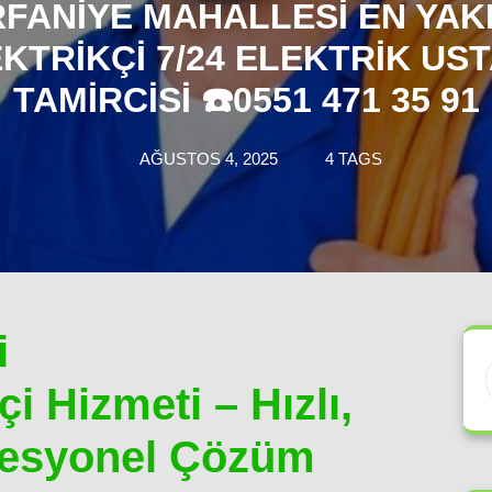
RFANIYE MAHALLESI EN YAK
KTRIKÇI 7/24 ELEKTRIK UST
TAMIRCISI ☎️0551 471 35 91
AĞUSTOS 4, 2025
4 TAGS
i
i Hizmeti – Hızlı,
ofesyonel Çözüm