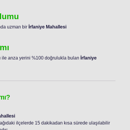
ulumu
unda uzman bir
İrfaniye Mahallesi
ımı
 ile arıza yerini %100 doğrulukla bulan
İrfaniye
 mı?
ahallesi
şağıdaki ilçelerde 15 dakikadan kısa sürede ulaşılabilir
dır: