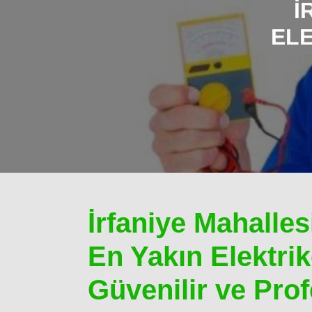
İ
ELE
İrfaniye Mahalles
En Yakın Elektrikç
Güvenilir ve Pr