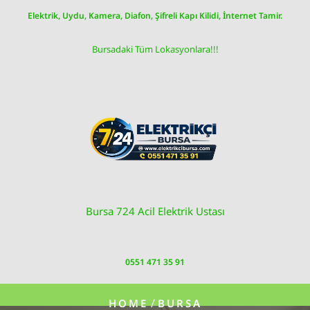
Skip
Elektrik, Uydu, Kamera, Diafon, Şifreli Kapı Kilidi, İnternet Tamir.
to
content
Bursadaki Tüm Lokasyonlara!!!
Bursa 724 Acil Elektrik Ustası
0551 471 35 91
/
HOME
BURSA