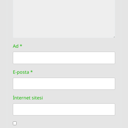
Ad
*
E-posta
*
İnternet sitesi