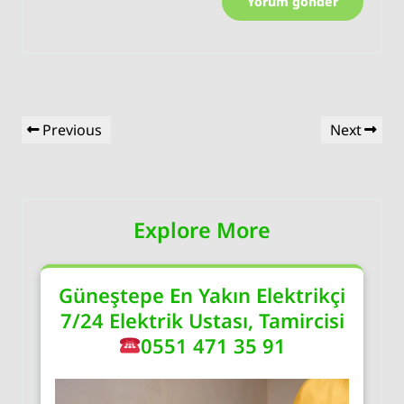
Yazı
Previous
Next
Previous
Next
gezinmesi
Post
Post
Explore More
Güneştepe En Yakın Elektrikçi
7/24 Elektrik Ustası, Tamircisi
0551 471 35 91