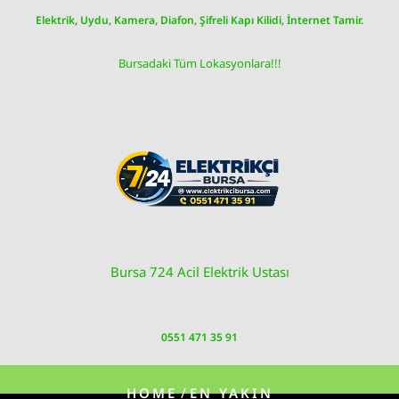
Skip
Elektrik, Uydu, Kamera, Diafon, Şifreli Kapı Kilidi, İnternet Tamir.
to
content
Bursadaki Tüm Lokasyonlara!!!
Bursa 724 Acil Elektrik Ustası
0551 471 35 91
/
HOME
EN YAKIN