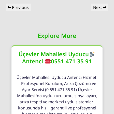
Yazı
Previous
Next
Previous
Next
gezinmesi
Post
Post
Explore More
Üçevler Mahallesi Uyducu
Antenci
0551 471 35 91
Üçevler Mahallesi Uyducu Antenci Hizmeti
– Profesyonel Kurulum, Arıza Çözümü ve
Ayar Servisi (0 551 471 35 91) Üçevler
Mahallesi ’da uydu kurulumu, sinyal ayarı,
arıza tespiti ve merkezi uydu sistemleri
konusunda hızlı, garantili ve profesyonel