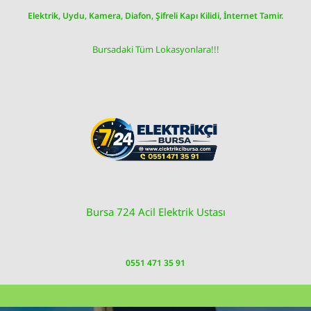
Skip
Elektrik, Uydu, Kamera, Diafon, Şifreli Kapı Kilidi, İnternet Tamir.
to
content
Bursadaki Tüm Lokasyonlara!!!
Bursa 724 Acil Elektrik Ustası
0551 471 35 91