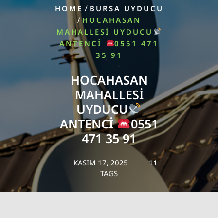
/
HOME
BURSA UYDUCU
/
HOCAHASAN
MAHALLESI UYDUCU
ANTENCI
0551 471
35 91
HOCAHASAN
MAHALLESI
UYDUCU
ANTENCI
0551
471 35 91
KASIM 17, 2025
11
TAGS