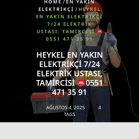
/
HOME
EN YAKIN
/
ELEKTRIKÇI
HEYKEL
EN YAKIN ELEKTRIKÇI
7/24 ELEKTRIK
USTASI, TAMIRCISI
0551 471 35 91
HEYKEL EN YAKIN
ELEKTRIKÇI 7/24
ELEKTRIK USTASI,
TAMIRCISI
0551
471 35 91
AĞUSTOS 4, 2025
4
TAGS