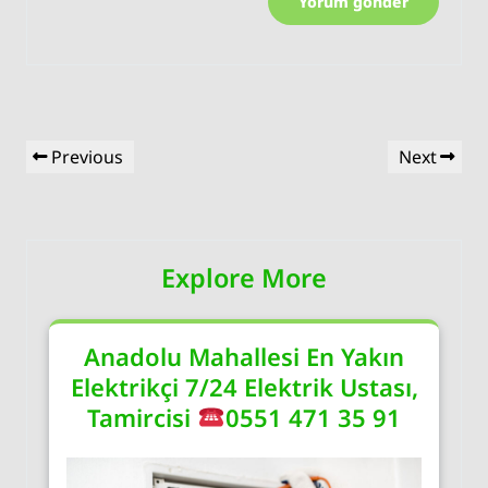
Yazı
Previous
Next
Previous
Next
gezinmesi
Post
Post
Explore More
Anadolu Mahallesi En Yakın
Elektrikçi 7/24 Elektrik Ustası,
Tamircisi
0551 471 35 91