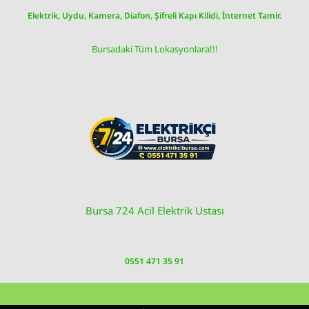
Skip
Elektrik, Uydu, Kamera, Diafon, Şifreli Kapı Kilidi, İnternet Tamir.
to
content
Bursadaki Tüm Lokasyonlara!!!
Bursa 724 Acil Elektrik Ustası
0551 471 35 91