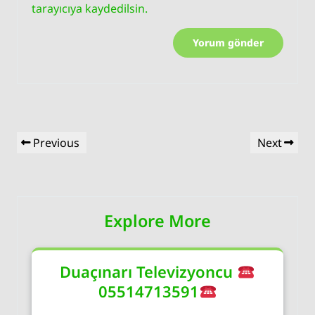
tarayıcıya kaydedilsin.
Yazı
Previous
Next
Previous
Next
gezinmesi
Post
Post
Explore More
Duaçınarı Televizyoncu
05514713591