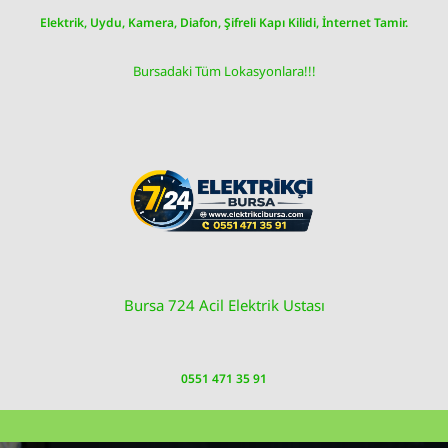
Skip
Elektrik, Uydu, Kamera, Diafon, Şifreli Kapı Kilidi, İnternet Tamir.
to
content
Bursadaki Tüm Lokasyonlara!!!
Bursa 724 Acil Elektrik Ustası
0551 471 35 91