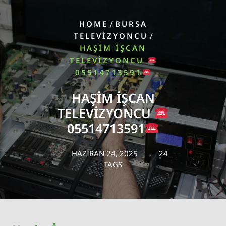
/
HOME
BURSA
/
TELEVIZYONCU
HAŞIM İŞCAN
TELEVIZYONCU
05514713591
HAŞIM İŞCAN
TELEVIZYONCU
05514713591
HAZIRAN 24, 2025
24
TAGS