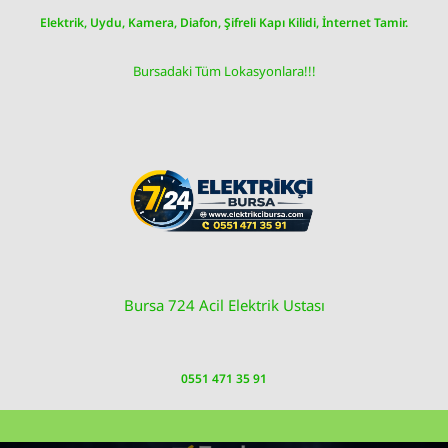
Skip
Elektrik, Uydu, Kamera, Diafon, Şifreli Kapı Kilidi, İnternet Tamir.
to
content
Bursadaki Tüm Lokasyonlara!!!
Bursa 724 Acil Elektrik Ustası
0551 471 35 91