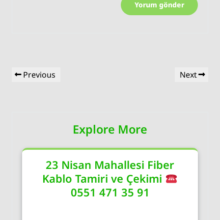
Yazı
Previous
Next
Previous
Next
gezinmesi
Post
Post
Explore More
23 Nisan Mahallesi Fiber
Kablo Tamiri ve Çekimi
0551 471 35 91