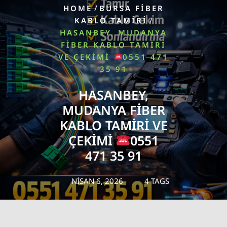
/
HOME
BURSA FİBER
/
KABLO TAMİRİ
HASANBEY, MUDANYA
FIBER KABLO TAMIRI
VE ÇEKIMI
0551 471
35 91
HASANBEY,
MUDANYA FIBER
KABLO TAMIRI VE
ÇEKIMI
0551
471 35 91
NISAN 6, 2026
4 TAGS