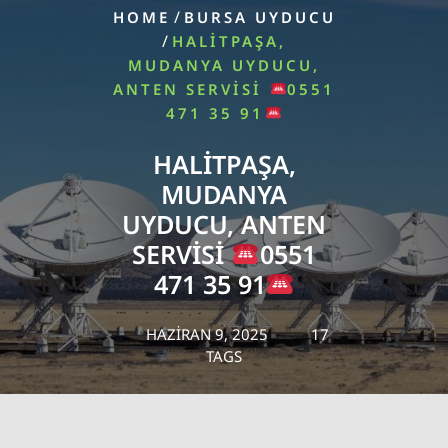
/
HOME
BURSA UYDUCU
/
HALITPAŞA,
MUDANYA UYDUCU,
ANTEN SERVISI
0551
471 35 91
HALITPAŞA,
MUDANYA
UYDUCU, ANTEN
SERVISI
0551
471 35 91
HAZIRAN 9, 2025
17
TAGS