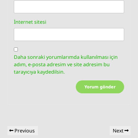
İnternet sitesi
Daha sonraki yorumlarımda kullanılması için
adım, e-posta adresim ve site adresim bu
tarayıcıya kaydedilsin.
Yazı
Previous
Next
Previous
Next
gezinmesi
Post
Post