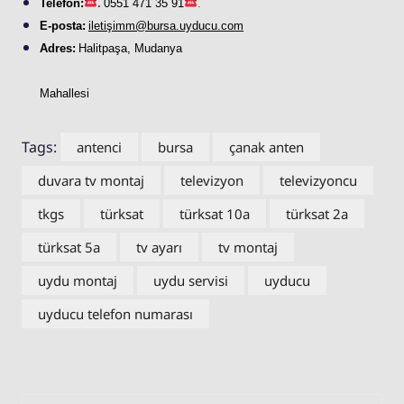
Telefon:
.
0551 471 35 91
.
E-posta:
iletişimm@bursa.
uyducu
.com
Adres:
Halitpaşa, Mudanya
Mahallesi
Tags:
antenci
bursa
çanak anten
duvara tv montaj
televizyon
televizyoncu
tkgs
türksat
türksat 10a
türksat 2a
türksat 5a
tv ayarı
tv montaj
uydu montaj
uydu servisi
uyducu
uyducu telefon numarası