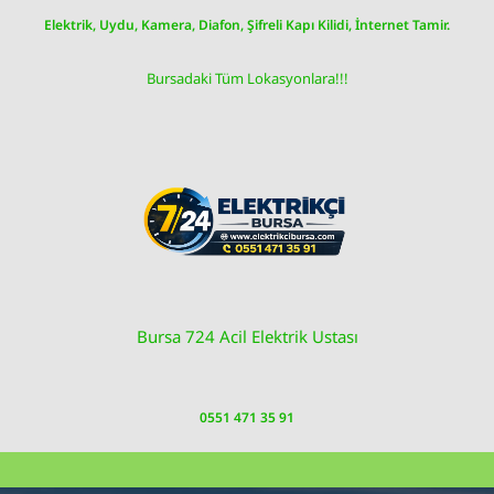
Skip
Elektrik, Uydu, Kamera, Diafon, Şifreli Kapı Kilidi, İnternet Tamir.
to
content
Bursadaki Tüm Lokasyonlara!!!
Bursa 724 Acil Elektrik Ustası
0551 471 35 91