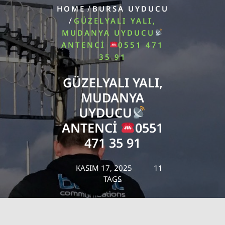
/
HOME
BURSA UYDUCU
/
GÜZELYALI YALI,
MUDANYA UYDUCU
ANTENCI
0551 471
35 91
GÜZELYALI YALI,
MUDANYA
UYDUCU
ANTENCI
0551
471 35 91
KASIM 17, 2025
11
TAGS