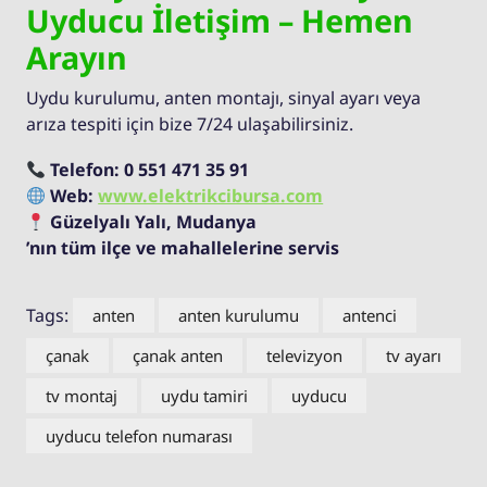
Uyducu İletişim – Hemen
Arayın
Uydu kurulumu, anten montajı, sinyal ayarı veya
arıza tespiti için bize 7/24 ulaşabilirsiniz.
Telefon:
0 551 471 35 91
Web:
www.elektrikcibursa.com
Güzelyalı Yalı, Mudanya
’nın tüm ilçe ve mahallelerine servis
Tags:
anten
anten kurulumu
antenci
çanak
çanak anten
televizyon
tv ayarı
tv montaj
uydu tamiri
uyducu
uyducu telefon numarası