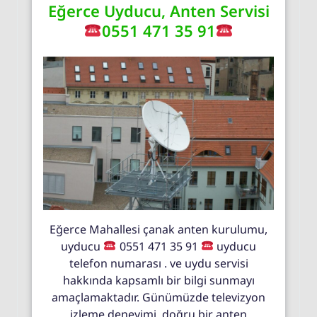
Eğerce Uyducu, Anten Servisi
0551 471 35 91
Eğerce Mahallesi çanak anten kurulumu,
uyducu
0551 471 35 91
uyducu
telefon numarası . ve uydu servisi
hakkında kapsamlı bir bilgi sunmayı
amaçlamaktadır. Günümüzde televizyon
izleme deneyimi, doğru bir anten