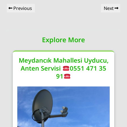
Yazı
Previous
Next
Previous
Next
gezinmesi
Post
Post
Explore More
Meydancık Mahallesi Uyducu,
Anten Servisi
0551 471 35
91