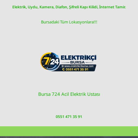
Skip
Elektrik, Uydu, Kamera, Diafon, Şifreli Kapı Kilidi, İnternet Tamir.
to
content
Bursadaki Tüm Lokasyonlara!!!
Bursa 724 Acil Elektrik Ustası
0551 471 35 91