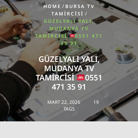
/
HOME
BURSA TV
/
TAMIRCISI
GÜZELYALI YALI,
MUDANYA TV
TAMIRCISI
0551 471
35 91
GÜZELYALI YALI,
MUDANYA TV
TAMIRCISI
0551
471 35 91
MART 22, 2026
19
TAGS