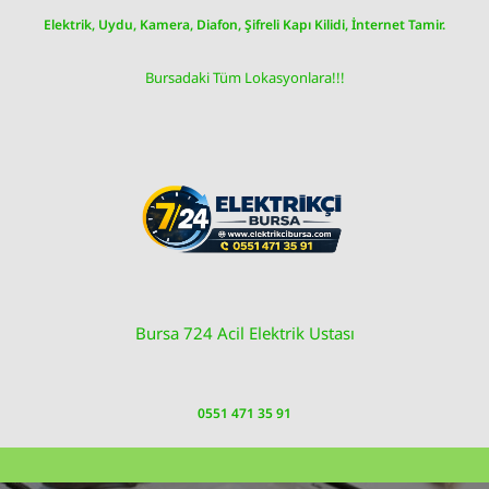
Skip
Elektrik, Uydu, Kamera, Diafon, Şifreli Kapı Kilidi, İnternet Tamir.
to
content
Bursadaki Tüm Lokasyonlara!!!
Bursa 724 Acil Elektrik Ustası
0551 471 35 91