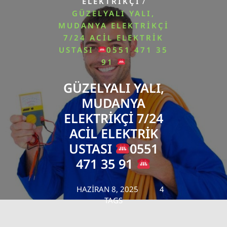
/
ELEKTRIKÇI
GÜZELYALI YALI,
MUDANYA ELEKTRIKÇI
7/24 ACIL ELEKTRIK
USTASI
0551 471 35
91
GÜZELYALI YALI,
MUDANYA
ELEKTRIKÇI 7/24
ACIL ELEKTRIK
USTASI
0551
471 35 91
HAZIRAN 8, 2025
4
TAGS