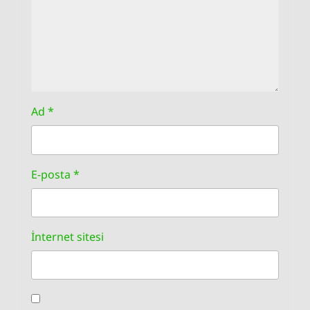
Ad
*
E-posta
*
İnternet sitesi