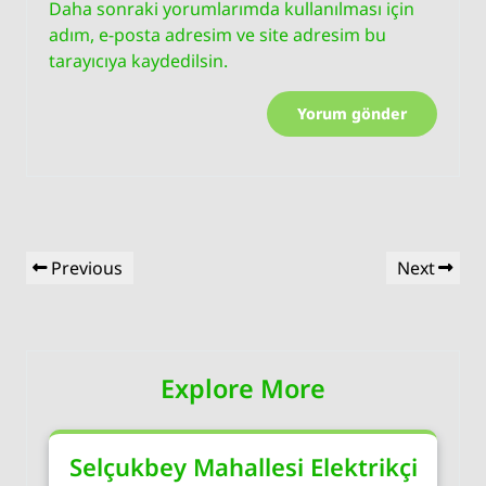
Daha sonraki yorumlarımda kullanılması için
adım, e-posta adresim ve site adresim bu
tarayıcıya kaydedilsin.
Yazı
Previous
Next
Previous
Next
gezinmesi
Post
Post
Explore More
Selçukbey Mahallesi Elektrikçi