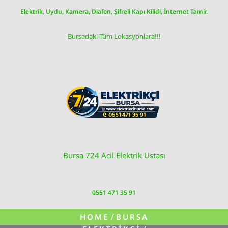
Skip
Elektrik, Uydu, Kamera, Diafon, Şifreli Kapı Kilidi, İnternet Tamir.
to
content
Bursadaki Tüm Lokasyonlara!!!
Bursa 724 Acil Elektrik Ustası
0551 471 35 91
/
HOME
BURSA