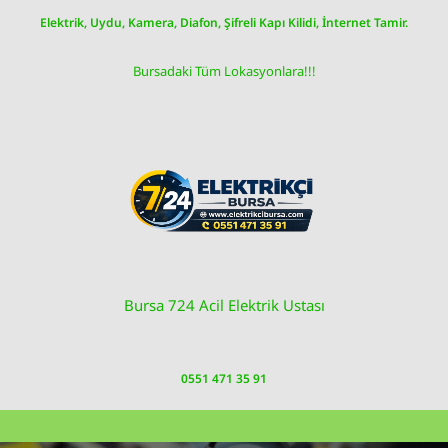
Skip
Elektrik, Uydu, Kamera, Diafon, Şifreli Kapı Kilidi, İnternet Tamir.
to
content
Bursadaki Tüm Lokasyonlara!!!
Bursa 724 Acil Elektrik Ustası
0551 471 35 91