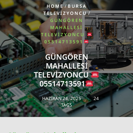
/
HOME
BURSA
/
TELEVIZYONCU
GÜNGÖREN
MAHALLESI
TELEVIZYONCU
05514713591
GÜNGÖREN
MAHALLESI
TELEVIZYONCU
05514713591
HAZIRAN 24, 2025
24
TAGS