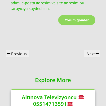
adım, e-posta adresim ve site adresim bu
tarayıcıya kaydedilsin.
Yazı
Previous
Next
Previous
Next
gezinmesi
Post
Post
Explore More
Altınova Televizyoncu
05514713591