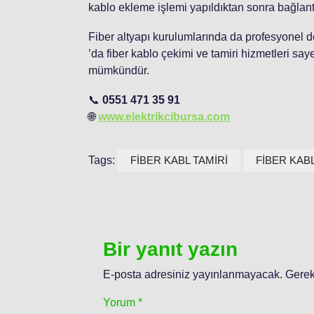
kablo ekleme işlemi yapıldıktan sonra bağlantı tek
Fiber altyapı kurulumlarında da profesyonel 
’da fiber kablo çekimi ve tamiri hizmetleri say
mümkündür.
📞
0551 471 35 91
🌐
www.elektrikcibursa.com
Tags:
FİBER KABL TAMİRİ
FİBER KAB
Bir yanıt yazın
E-posta adresiniz yayınlanmayacak.
Gerek
Yorum
*