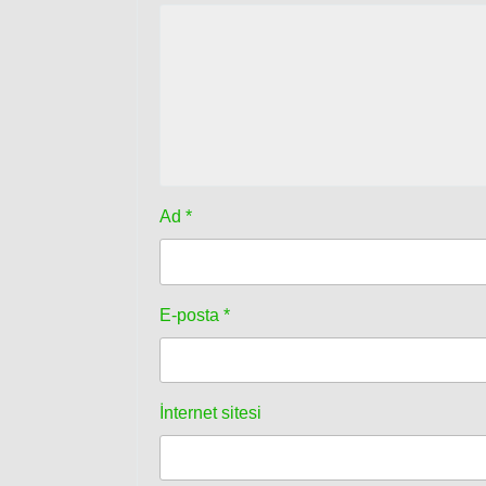
Ad
*
E-posta
*
İnternet sitesi