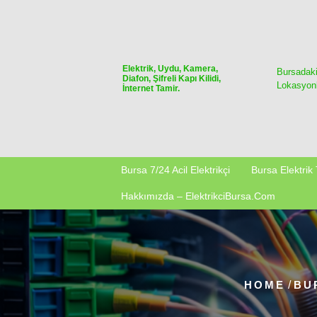
Skip
to
content
Elektrik, Uydu, Kamera,
Bursadak
Diafon, Şifreli Kapı Kilidi,
Lokasyonl
İnternet Tamir.
Bursa 7/24 Acil Elektrikçi
Bursa Elektrik 
Hakkımızda – ElektrikciBursa.com
HOME
/
BU