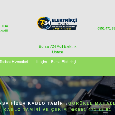
i Tüm
0551 471 3
ara!!!
Bursa 724 Acil Elektrik
Ustası
Tesisat Hizmetleri
İletişim – Bursa Elektrikçi
RSA FİBER KABLO TAMİRİ
/
GÖRÜKLE MAHALL
KABLO TAMIRI VE ÇEKIMI ☎️0551 471 35 91