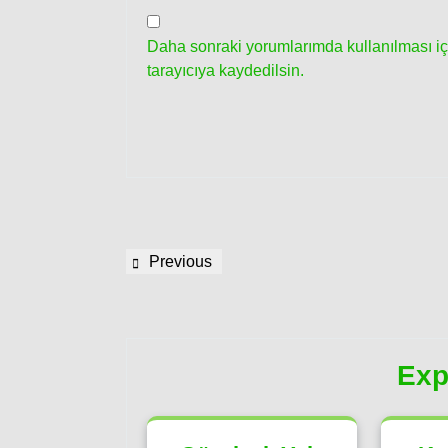
Daha sonraki yorumlarımda kullanılması iç
tarayıcıya kaydedilsin.
Yazı
Previous
Previous
gezinmesi
Post
Exp