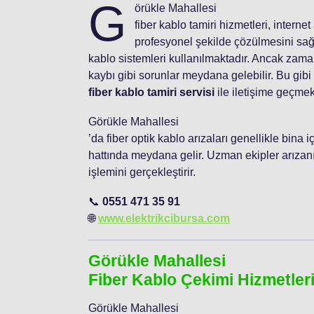
G
örükle Mahallesi
fiber kablo tamiri hizmetleri, interne
profesyonel şekilde çözülmesini sağl
kablo sistemleri kullanılmaktadır. Ancak zama
kaybı gibi sorunlar meydana gelebilir. Bu gib
fiber kablo tamiri servisi
ile iletişime geçmek
Görükle Mahallesi
’da fiber optik kablo arızaları genellikle bina
hattında meydana gelir. Uzman ekipler arızanın
işlemini gerçekleştirir.
📞
0551 471 35 91
🌐
www.elektrikcibursa.com
Görükle Mahallesi
Fiber Kablo Çekimi Hizmetler
Görükle Mahallesi