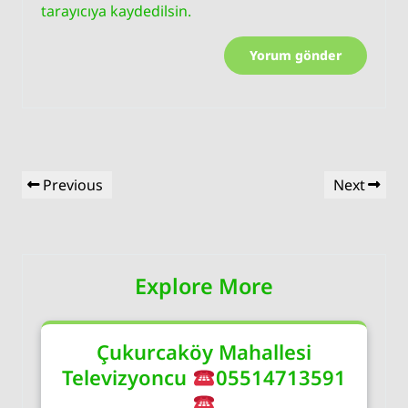
tarayıcıya kaydedilsin.
Yazı
Previous
Next
Previous
Next
gezinmesi
Post
Post
Explore More
Çukurcaköy Mahallesi
Televizyoncu
05514713591