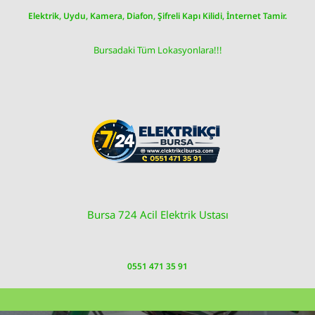
Skip
Elektrik, Uydu, Kamera, Diafon, Şifreli Kapı Kilidi, İnternet Tamir.
to
content
Bursadaki Tüm Lokasyonlara!!!
Bursa 724 Acil Elektrik Ustası
0551 471 35 91