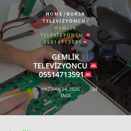
/
HOME
BURSA
/
TELEVIZYONCU
GEMLIK
TELEVIZYONCU
05514713591
GEMLIK
TELEVIZYONCU
05514713591
HAZIRAN 24, 2025
24
TAGS