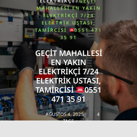
/
ELEKTRIKÇI
GEÇIT
MAHALLESI EN YAKIN
ELEKTRIKÇI 7/24
ELEKTRIK USTASI,
TAMIRCISI
0551 471
35 91
GEÇIT MAHALLESI
EN YAKIN
ELEKTRIKÇI 7/24
ELEKTRIK USTASI,
TAMIRCISI
0551
471 35 91
AĞUSTOS 4, 2025
4
TAGS