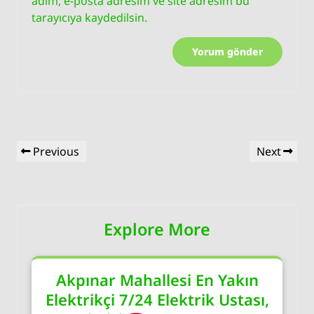
adım, e-posta adresim ve site adresim bu
tarayıcıya kaydedilsin.
Yazı
Previous
Next
Previous
Next
gezinmesi
Post
Post
Explore More
Akpınar Mahallesi En Yakın
Elektrikçi 7/24 Elektrik Ustası,