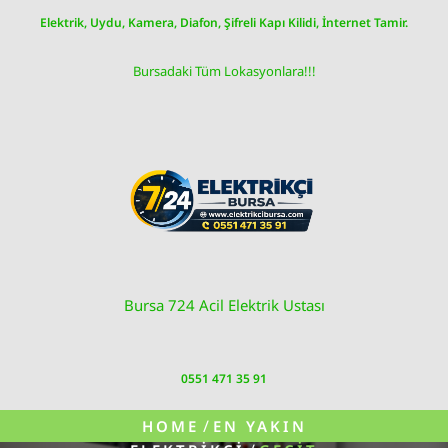
Skip
Elektrik, Uydu, Kamera, Diafon, Şifreli Kapı Kilidi, İnternet Tamir.
to
content
Bursadaki Tüm Lokasyonlara!!!
Bursa 724 Acil Elektrik Ustası
0551 471 35 91
/
HOME
EN YAKIN