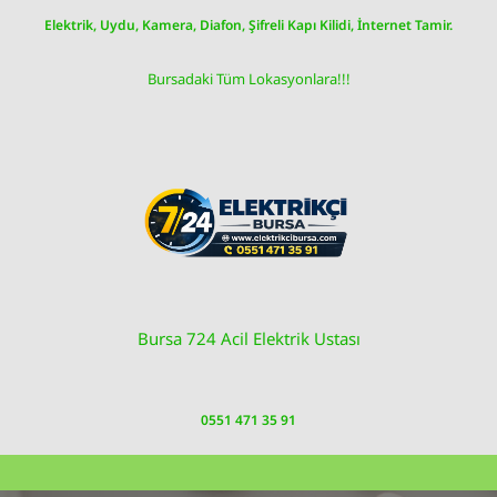
Skip
Elektrik, Uydu, Kamera, Diafon, Şifreli Kapı Kilidi, İnternet Tamir.
to
content
Bursadaki Tüm Lokasyonlara!!!
Bursa 724 Acil Elektrik Ustası
0551 471 35 91