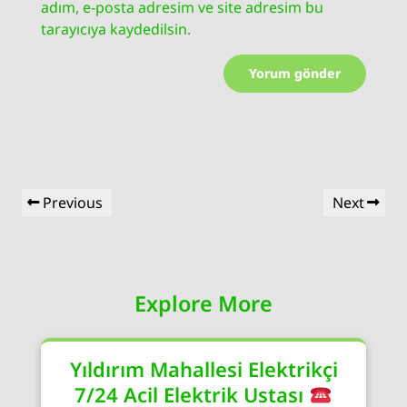
adım, e-posta adresim ve site adresim bu
tarayıcıya kaydedilsin.
Yazı
Previous
Next
Previous
Next
gezinmesi
Post
Post
Explore More
Yıldırım Mahallesi Elektrikçi
7/24 Acil Elektrik Ustası