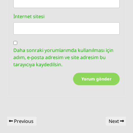
İnternet sitesi
Daha sonraki yorumlarımda kullanılması için
adım, e-posta adresim ve site adresim bu
tarayıcıya kaydedilsin.
Yazı
Previous
Next
Previous
Next
gezinmesi
Post
Post