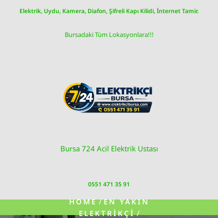
Skip
Elektrik, Uydu, Kamera, Diafon, Şifreli Kapı Kilidi, İnternet Tamir.
to
content
Bursadaki Tüm Lokasyonlara!!!
Bursa 724 Acil Elektrik Ustası
0551 471 35 91
/
HOME
EN YAKIN
/
ELEKTRIKÇI