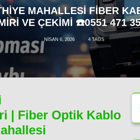
THIYE MAHALLESI FIBER KA
MIRI VE ÇEKIMI ☎️0551 471 35
NISAN 6, 2026
4 TAGS
i
i | Fiber Optik Kablo
ahallesi