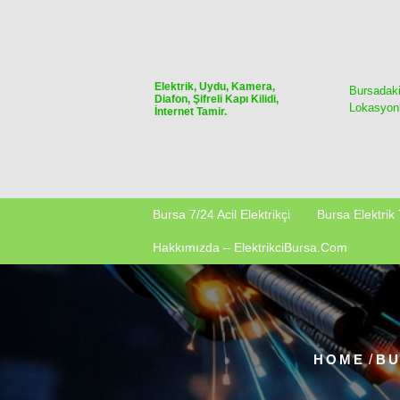
Skip
to
content
Elektrik, Uydu, Kamera,
Bursadak
Diafon, Şifreli Kapı Kilidi,
Lokasyonl
İnternet Tamir.
Bursa 7/24 Acil Elektrikçi
Bursa Elektrik 
Hakkımızda – ElektrikciBursa.com
HOME
/
BU