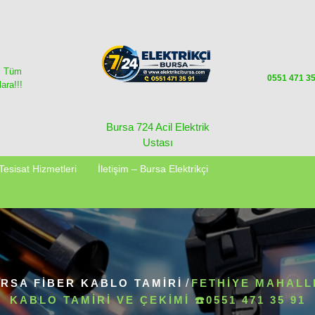
i Tüm
0551 471 3
ara!!!
Bursa 724 Acil Elektrik
Ustası
Tesisat Hizmetleri
İletişim – Bursa Elektrikçi
RSA FİBER KABLO TAMİRİ
/
FETHIYE MAHALL
KABLO TAMIRI VE ÇEKIMI ☎️0551 471 35 91