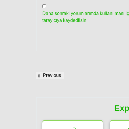
Daha sonraki yorumlarımda kullanılması iç
tarayıcıya kaydedilsin.
Yazı
Previous
Previous
gezinmesi
Post
Exp