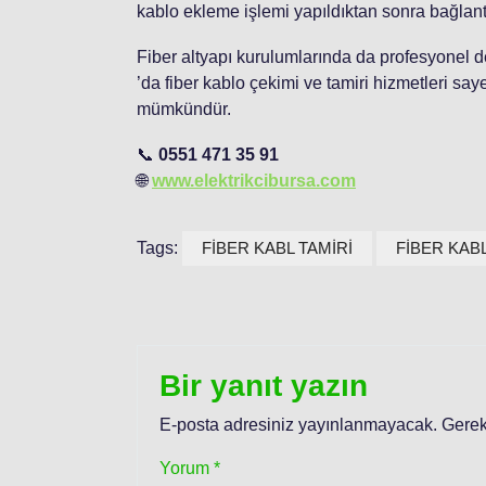
kablo ekleme işlemi yapıldıktan sonra bağlantı tek
Fiber altyapı kurulumlarında da profesyonel 
’da fiber kablo çekimi ve tamiri hizmetleri say
mümkündür.
📞
0551 471 35 91
🌐
www.elektrikcibursa.com
Tags:
FİBER KABL TAMİRİ
FİBER KAB
Bir yanıt yazın
E-posta adresiniz yayınlanmayacak.
Gerek
Yorum
*