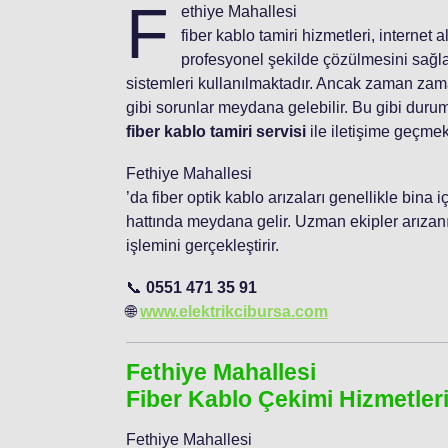
F
ethiye Mahallesi
fiber kablo tamiri hizmetleri, internet
profesyonel şekilde çözülmesini sağlar
sistemleri kullanılmaktadır. Ancak zaman zama
gibi sorunlar meydana gelebilir. Bu gibi duru
fiber kablo tamiri servisi
ile iletişime geçmek
Fethiye Mahallesi
’da fiber optik kablo arızaları genellikle bina
hattında meydana gelir. Uzman ekipler arızanın
işlemini gerçekleştirir.
📞
0551 471 35 91
🌐
www.elektrikcibursa.com
Fethiye Mahallesi
Fiber Kablo Çekimi Hizmetler
Fethiye Mahallesi