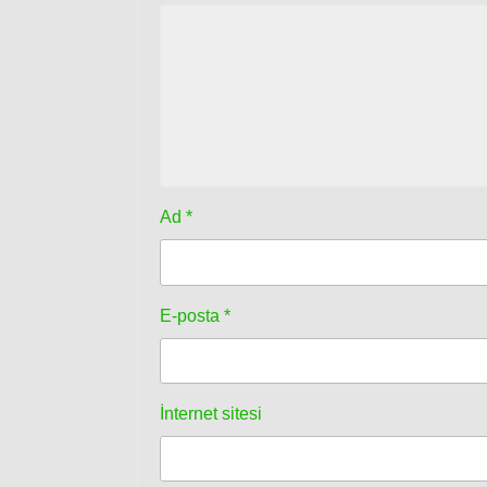
Ad
*
E-posta
*
İnternet sitesi