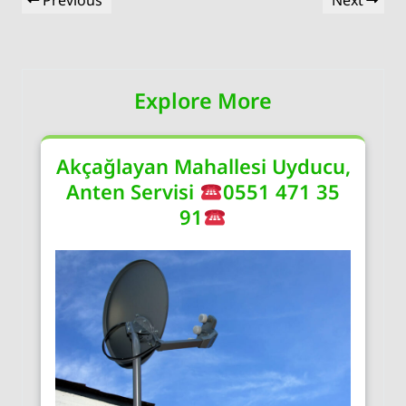
Previous
Next
gezinmesi
Post
Post
Explore More
Akçağlayan Mahallesi Uyducu,
Anten Servisi
0551 471 35
91