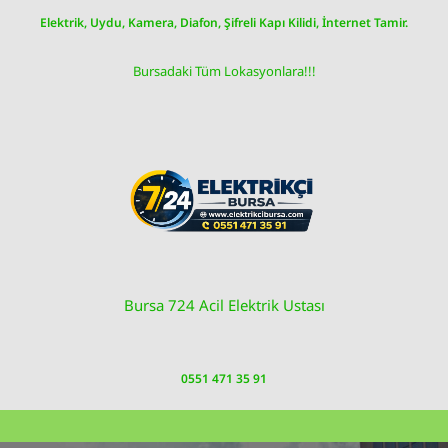
Skip
Elektrik, Uydu, Kamera, Diafon, Şifreli Kapı Kilidi, İnternet Tamir.
to
content
Bursadaki Tüm Lokasyonlara!!!
Bursa 724 Acil Elektrik Ustası
0551 471 35 91