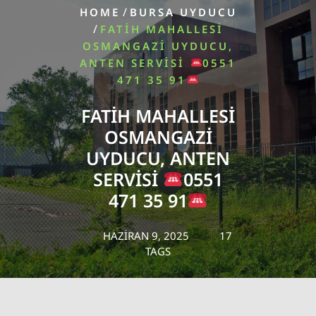
/
HOME
BURSA UYDUCU
/
FATIH MAHALLESI
OSMANGAZI UYDUCU,
ANTEN SERVISI
0551
471 35 91
FATIH MAHALLESI
OSMANGAZI
UYDUCU, ANTEN
SERVISI
0551
471 35 91
HAZIRAN 9, 2025
17
TAGS