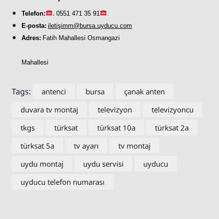
Telefon:
.
0551 471 35 91
.
E-posta:
iletişimm@bursa.
uyducu
.com
Adres:
Fatih Mahallesi Osmangazi
Mahallesi
Tags:
antenci
bursa
çanak anten
duvara tv montaj
televizyon
televizyoncu
tkgs
türksat
türksat 10a
türksat 2a
türksat 5a
tv ayarı
tv montaj
uydu montaj
uydu servisi
uyducu
uyducu telefon numarası