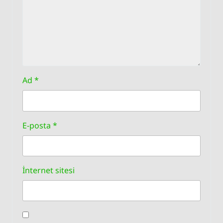
Ad
*
E-posta
*
İnternet sitesi