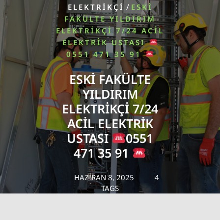
/
ELEKTRIKÇI
ESKI
FAKÜLTE YILDIRIM
ELEKTRIKÇI 7/24 ACIL
ELEKTRIK USTASI
0551 471 35 91
ESKI FAKÜLTE
YILDIRIM
ELEKTRIKÇI 7/24
ACIL ELEKTRIK
USTASI
0551
471 35 91
HAZIRAN 8, 2025
4
TAGS