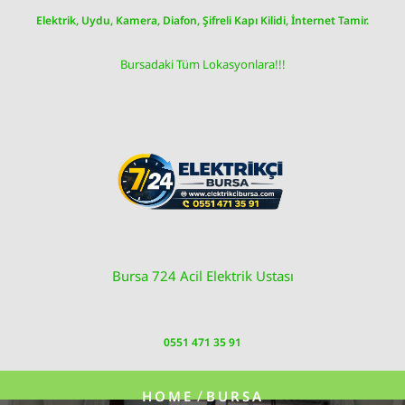
Skip
Elektrik, Uydu, Kamera, Diafon, Şifreli Kapı Kilidi, İnternet Tamir.
to
content
Bursadaki Tüm Lokasyonlara!!!
Bursa 724 Acil Elektrik Ustası
0551 471 35 91
/
HOME
BURSA