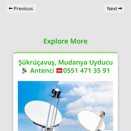
Yazı
Previous
Next
Previous
Next
gezinmesi
Post
Post
Explore More
Şükrüçavuş, Mudanya Uyducu
Antenci
0551 471 35 91