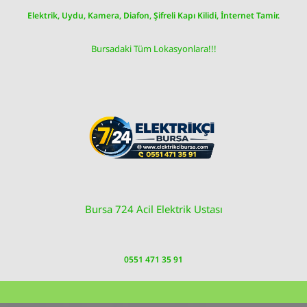
Skip
Elektrik, Uydu, Kamera, Diafon, Şifreli Kapı Kilidi, İnternet Tamir.
to
content
Bursadaki Tüm Lokasyonlara!!!
Bursa 724 Acil Elektrik Ustası
0551 471 35 91