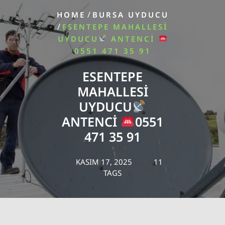
/
HOME
BURSA UYDUCU
/
ESENTEPE MAHALLESI
UYDUCU
ANTENCI
0551 471 35 91
ESENTEPE
MAHALLESI
UYDUCU
ANTENCI
0551
471 35 91
KASIM 17, 2025
11
TAGS