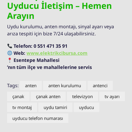
Uyducu İletişim – Hemen
Arayın
Uydu kurulumu, anten montajı, sinyal ayarı veya
arıza tespiti için bize 7/24 ulaşabilirsiniz.
Telefon:
0 551 471 35 91
Web:
www.elektrikcibursa.com
Esentepe Mahallesi
’nın tüm ilçe ve mahallelerine servis
Tags:
anten
anten kurulumu
antenci
çanak
çanak anten
televizyon
tv ayarı
tv montaj
uydu tamiri
uyducu
uyducu telefon numarası