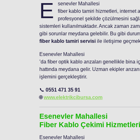
E
senevler Mahallesi
fiber kablo tamiri hizmetleri, internet
profesyonel şekilde çözülmesini sağla
sistemleri kullanılmaktadır. Ancak zaman zama
gibi sorunlar meydana gelebilir. Bu gibi duru
fiber kablo tamiri servisi
ile iletişime geçmek
Esenevler Mahallesi
’da fiber optik kablo arızaları genellikle bina
hattında meydana gelir. Uzman ekipler arızanın
işlemini gerçekleştirir.
📞
0551 471 35 91
🌐
www.elektrikcibursa.com
Esenevler Mahallesi
Fiber Kablo Çekimi Hizmetler
Esenevler Mahallesi