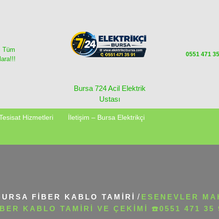
i Tüm
0551 471 3
ara!!!
Bursa 724 Acil Elektrik
Ustası
Tesisat Hizmetleri
İletişim – Bursa Elektrikçi
BURSA FİBER KABLO TAMİRİ
/
ESENEVLER MA
IBER KABLO TAMIRI VE ÇEKIMI ☎️0551 471 35 