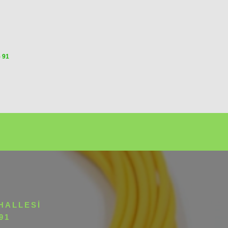
5 91
HALLESI
91