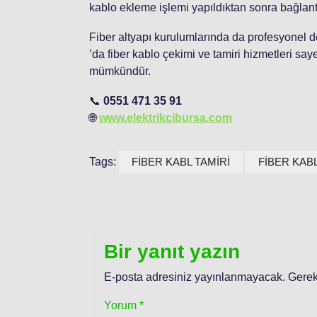
kablo ekleme işlemi yapıldıktan sonra bağlantı tek
Fiber altyapı kurulumlarında da profesyonel 
’da fiber kablo çekimi ve tamiri hizmetleri say
mümkündür.
📞
0551 471 35 91
🌐
www.elektrikcibursa.com
Tags:
FİBER KABL TAMİRİ
FİBER KAB
Bir yanıt yazın
E-posta adresiniz yayınlanmayacak.
Gerek
Yorum
*