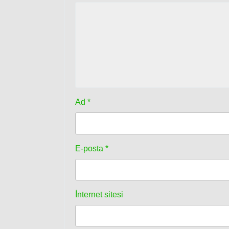
Ad
*
E-posta
*
İnternet sitesi