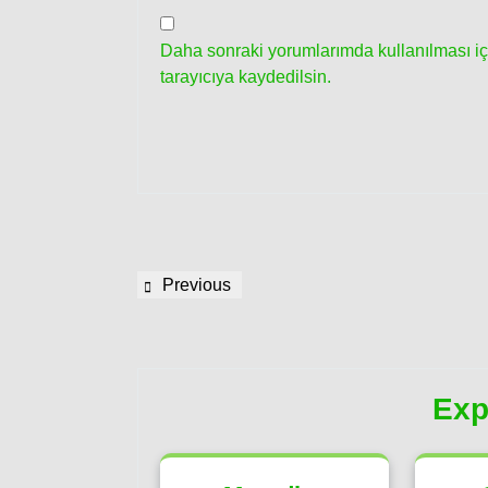
Daha sonraki yorumlarımda kullanılması iç
tarayıcıya kaydedilsin.
Yazı
Previous
Previous
gezinmesi
Post
Exp