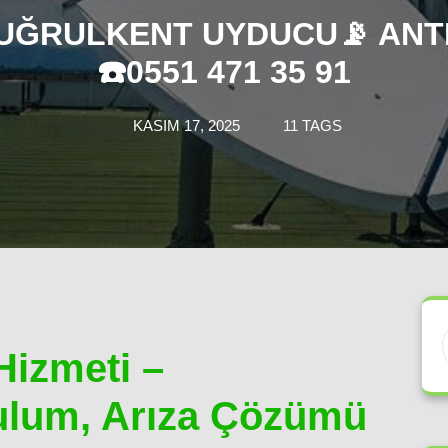
UĞRULKENT UYDUCU📡 ANT
☎️0551 471 35 91
KASIM 17, 2025
11 TAGS
Hizmeti –
ulum, Arıza Çözümü