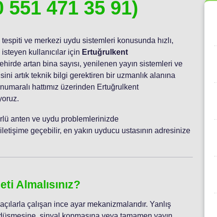
0 551 471 35 91)
 tespiti ve merkezi uydu sistemleri konusunda hızlı,
isteyen kullanıcılar için
Ertuğrulkent
ehirde artan bina sayısı, yenilenen yayın sistemleri ve
ini artık teknik bilgi gerektiren bir uzmanlık alanına
numaralı hattımız üzerinden Ertuğrulkent
yoruz.
 türlü anten ve uydu problemlerinizde
letişime geçebilir, en yakın uyducu ustasının adresinize
ti Almalısınız?
çılarla çalışan ince ayar mekanizmalarıdır. Yanlış
in düşmesine, sinyal kopmasına veya tamamen yayın