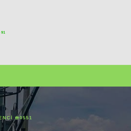
5 91
NCI ☎️0551