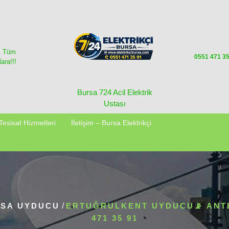
i Tüm
0551 471 3
ara!!!
Bursa 724 Acil Elektrik
Ustası
Tesisat Hizmetleri
İletişim – Bursa Elektrikçi
SA UYDUCU
/
ERTUĞRULKENT UYDUCU📡 ANTE
471 35 91