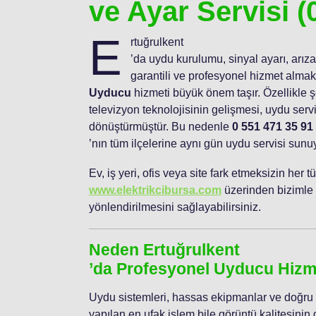
ve Ayar Servisi (
E
rtuğrulkent
’da uydu kurulumu, sinyal ayarı, arıza
garantili ve profesyonel hizmet almak 
Uyducu
hizmeti büyük önem taşır. Özellikle ş
televizyon teknolojisinin gelişmesi, uydu servis
dönüştürmüştür. Bu nedenle
0 551 471 35 91
’nın tüm ilçelerine aynı gün uydu servisi sunu
Ev, iş yeri, ofis veya site fark etmeksizin her
www.elektrikcibursa.com
üzerinden bizimle i
yönlendirilmesini sağlayabilirsiniz.
Neden Ertuğrulkent
’da Profesyonel Uyducu Hizme
Uydu sistemleri, hassas ekipmanlar ve doğru a
yapılan en ufak işlem bile görüntü kalitesin