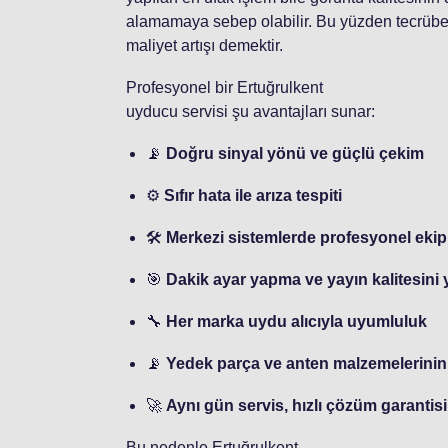
alamamaya sebep olabilir. Bu yüzden tecrüb
maliyet artışı demektir.
Profesyonel bir Ertuğrulkent
uyducu servisi şu avantajları sunar:
📡
Doğru sinyal yönü ve güçlü çekim
⚙️
Sıfır hata ile arıza tespiti
🛠️
Merkezi sistemlerde profesyonel eki
🎯
Dakik ayar yapma ve yayın kalitesini
🔧
Her marka uydu alıcıyla uyumluluk
📡
Yedek parça ve anten malzemelerinin
🚀
Aynı gün servis, hızlı çözüm garantisi
Bu nedenle Ertuğrulkent