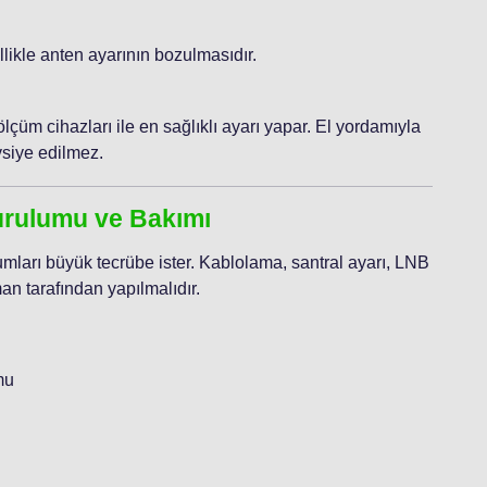
likle anten ayarının bozulmasıdır.
lçüm cihazları ile en sağlıklı ayarı yapar. El yordamıyla
vsiye edilmez.
urulumu ve Bakımı
umları büyük tecrübe ister. Kablolama, santral ayarı, LNB
n tarafından yapılmalıdır.
mu