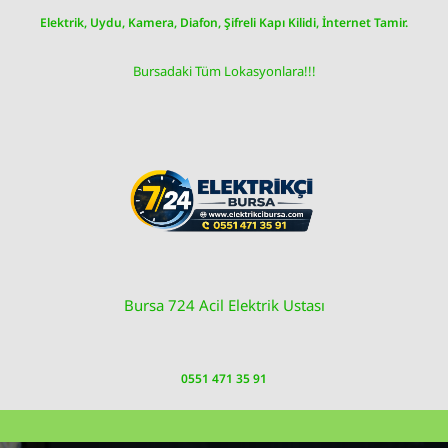
Skip
Elektrik, Uydu, Kamera, Diafon, Şifreli Kapı Kilidi, İnternet Tamir.
to
content
Bursadaki Tüm Lokasyonlara!!!
Bursa 724 Acil Elektrik Ustası
0551 471 35 91