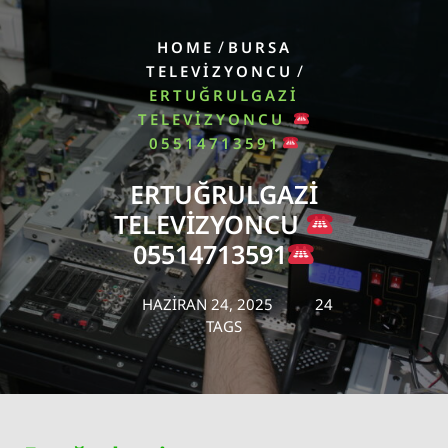
/
HOME
BURSA
/
TELEVIZYONCU
ERTUĞRULGAZI
TELEVIZYONCU
05514713591
ERTUĞRULGAZI
TELEVIZYONCU
05514713591
HAZIRAN 24, 2025
24
TAGS