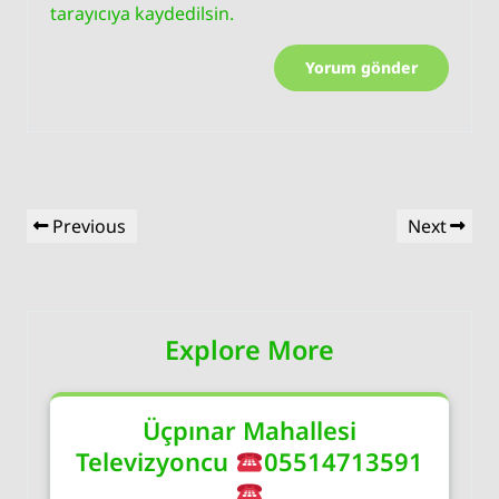
tarayıcıya kaydedilsin.
Yazı
Previous
Next
Previous
Next
gezinmesi
Post
Post
Explore More
Üçpınar Mahallesi
Televizyoncu
05514713591