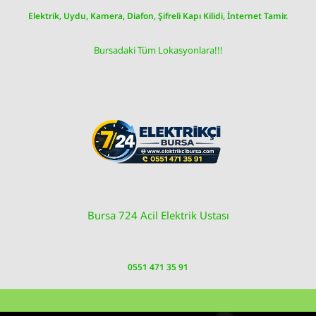
Skip
Elektrik, Uydu, Kamera, Diafon, Şifreli Kapı Kilidi, İnternet Tamir.
to
content
Bursadaki Tüm Lokasyonlara!!!
Bursa 724 Acil Elektrik Ustası
0551 471 35 91