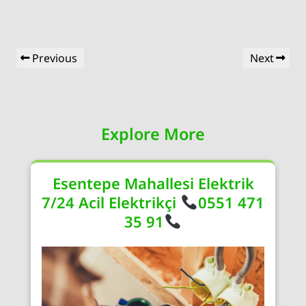
Yazı
Previous
Next
Previous
Next
gezinmesi
Post
Post
Explore More
Esentepe Mahallesi Elektrik
7/24 Acil Elektrikçi
0551 471
35 91