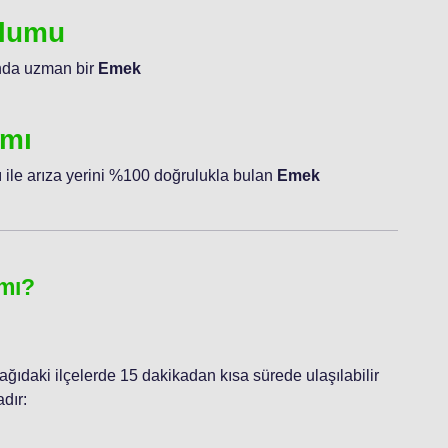
ulumu
unda uzman bir
Emek
ımı
 ile arıza yerini %100 doğrulukla bulan
Emek
 mı?
şağıdaki ilçelerde 15 dakikadan kısa sürede ulaşılabilir
dır: