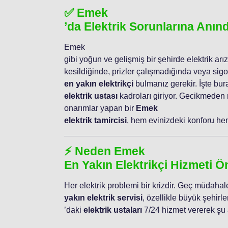
✅ Emek
’da Elektrik Sorunlarına Anı
Emek
gibi yoğun ve gelişmiş bir şehirde elektrik arız
kesildiğinde, prizler çalışmadığında veya sig
en yakın elektrikçi
bulmanız gerekir. İşte bur
elektrik ustası
kadroları giriyor. Gecikmeden
onarımlar yapan bir
Emek
elektrik tamircisi
, hem evinizdeki konforu hem 
⚡ Neden Emek
En Yakın Elektrikçi Hizmeti Ö
Her elektrik problemi bir krizdir. Geç müdahale
yakın elektrik servisi
, özellikle büyük şehirl
’daki
elektrik ustaları
7/24 hizmet vererek şu a