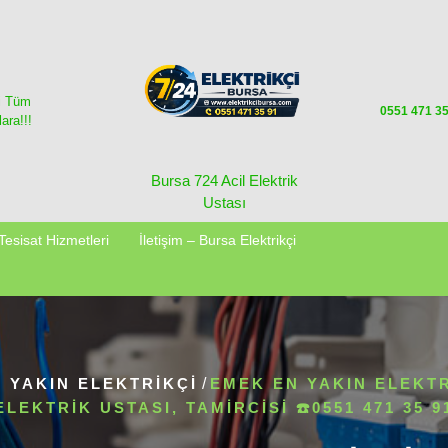
i Tüm
0551 471 3
ara!!!
Bursa 724 Acil Elektrik
Ustası
Tesisat Hizmetleri
İletişim – Bursa Elektrikçi
 YAKIN ELEKTRIKÇI
/
EMEK EN YAKIN ELEKTR
ELEKTRIK USTASI, TAMIRCISI ☎️0551 471 35 9