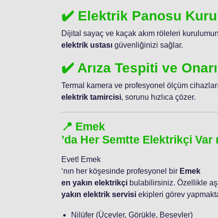
✔️ Elektrik Panosu Kur
Dijital sayaç ve kaçak akım röleleri kurulum
elektrik ustası
güvenliğinizi sağlar.
✔️ Arıza Tespiti ve Onar
Termal kamera ve profesyonel ölçüm cihazları
elektrik tamircisi
, sorunu hızlıca çözer.
📍 Emek
’da Her Semtte Elektrikçi Var
Evet! Emek
‘nın her köşesinde profesyonel bir
Emek
en yakın elektrikçi
bulabilirsiniz. Özellikle a
yakın elektrik servisi
ekipleri görev yapmakta
Nilüfer (Üçevler, Görükle, Beşevler)