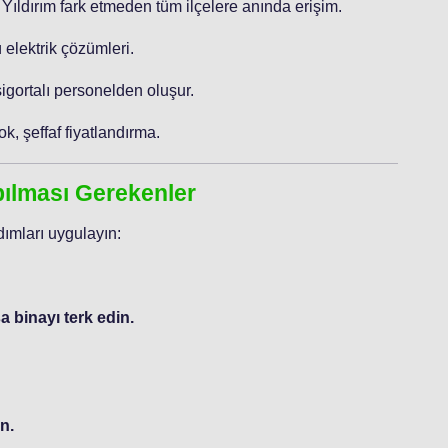
 Yıldırım fark etmeden tüm ilçelere anında erişim.
 elektrik çözümleri.
sigortalı personelden oluşur.
ok, şeffaf fiyatlandırma.
apılması Gerekenler
ımları uygulayın:
 binayı terk edin.
n.