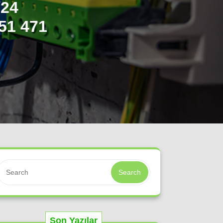
/24
51 471
Search
Son Yazılar