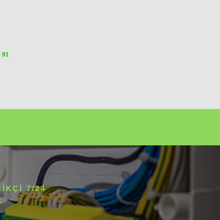
5 91
IKÇI 7/24
1