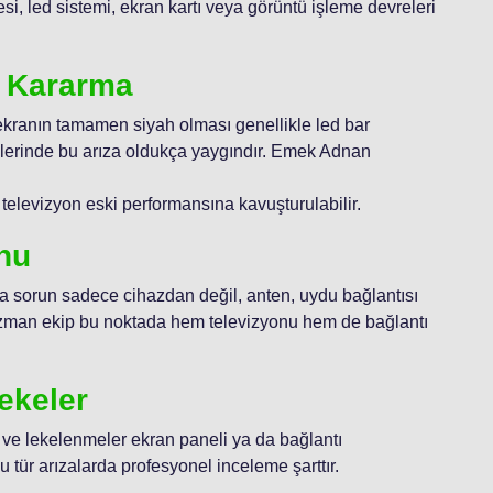
si, led sistemi, ekran kartı veya görüntü işleme devreleri
a Kararma
kranın tamamen siyah olması genellikle led bar
llerinde bu arıza oldukça yaygındır. Emek Adnan
 televizyon eski performansına kavuşturulabilir.
nu
sa sorun sadece cihazdan değil, anten, uydu bağlantısı
Uzman ekip bu noktada hem televizyonu hem de bağlantı
ekeler
rı ve lekelenmeler ekran paneli ya da bağlantı
 tür arızalarda profesyonel inceleme şarttır.