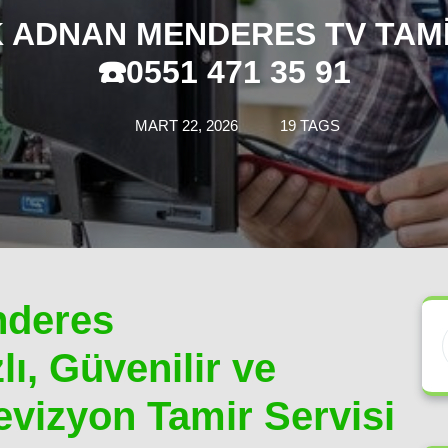
 ADNAN MENDERES TV TAMI
☎️0551 471 35 91
MART 22, 2026
19 TAGS
deres
lı, Güvenilir ve
evizyon Tamir Servisi