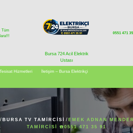
i Tüm
0551 471 3
ara!!!
Bursa 724 Acil Elektrik
Ustası
Tesisat Hizmetleri
İletişim – Bursa Elektrikçi
/
BURSA TV TAMIRCISI
/
EMEK ADNAN MENDER
TAMIRCISI ☎️0551 471 35 91