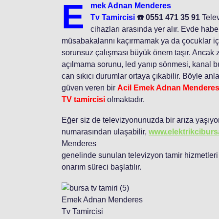
E
mek Adnan Menderes
Tv Tamircisi
☎️ 0551 471 35 91
Tele
cihazları arasında yer alır. Evde habe
müsabakalarını kaçırmamak ya da çocuklar için
sorunsuz çalışması büyük önem taşır. Ancak za
açılmama sorunu, led yanıp sönmesi, kanal bu
can sıkıcı durumlar ortaya çıkabilir. Böyle anla
güven veren bir
Acil Emek Adnan Mendere
TV tamircisi
olmaktadır.
Eğer siz de televizyonunuzda bir arıza yaşıyo
numarasından ulaşabilir,
www.elektrikcibur
Menderes
genelinde sunulan televizyon tamir hizmetleri 
onarım süreci başlatılır.
Emek Adnan Menderes
Tv Tamircisi