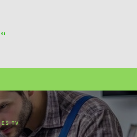
5 91
ES TV