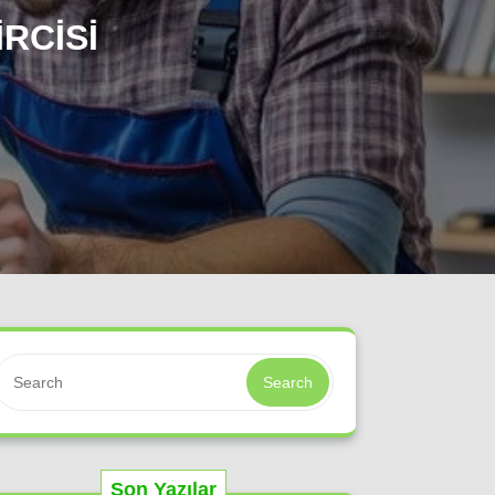
RCISI
Search
Son Yazılar