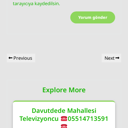
tarayıcıya kaydedilsin.
Yazı
Previous
Next
Previous
Next
gezinmesi
Post
Post
Explore More
Davutdede Mahallesi
Televizyoncu
05514713591