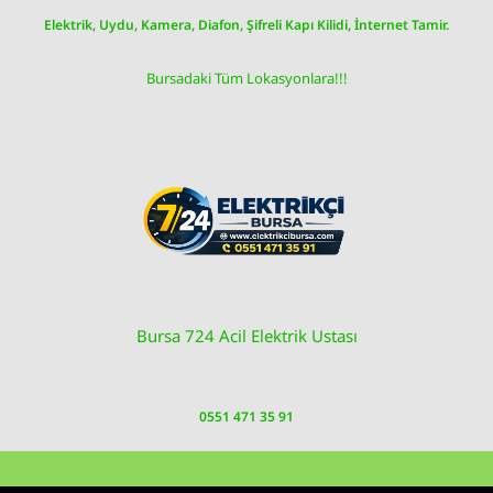
Skip
Elektrik, Uydu, Kamera, Diafon, Şifreli Kapı Kilidi, İnternet Tamir.
to
content
Bursadaki Tüm Lokasyonlara!!!
Bursa 724 Acil Elektrik Ustası
0551 471 35 91