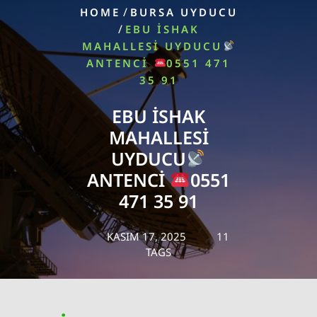
/
HOME
BURSA UYDUCU
/
EBU İSHAK
MAHALLESI UYDUCU
ANTENCI
0551 471
35 91
EBU İSHAK
MAHALLESI
UYDUCU
ANTENCI
0551
471 35 91
KASIM 17, 2025
11
TAGS