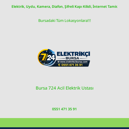
Skip
Elektrik, Uydu, Kamera, Diafon, Şifreli Kapı Kilidi, İnternet Tamir.
to
content
Bursadaki Tüm Lokasyonlara!!!
Bursa 724 Acil Elektrik Ustası
0551 471 35 91