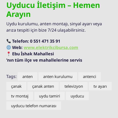
Uyducu İletişim – Hemen
Arayın
Uydu kurulumu, anten montajı, sinyal ayarı veya
arıza tespiti için bize 7/24 ulaşabilirsiniz.
Telefon:
0 551 471 35 91
Web:
www.elektrikcibursa.com
Ebu İshak Mahallesi
’nın tüm ilçe ve mahallelerine servis
Tags:
anten
anten kurulumu
antenci
çanak
çanak anten
televizyon
tv ayarı
tv montaj
uydu tamiri
uyducu
uyducu telefon numarası