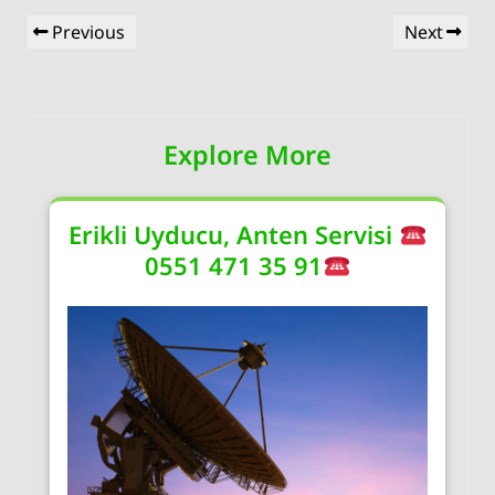
Yazı
Previous
Next
Previous
Next
gezinmesi
Post
Post
Explore More
Erikli Uyducu, Anten Servisi
0551 471 35 91