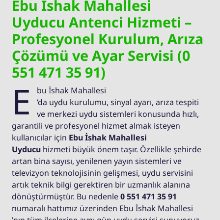
Ebu İshak Mahallesi
Uyducu Antenci Hizmeti –
Profesyonel Kurulum, Arıza
Çözümü ve Ayar Servisi (0
551 471 35 91)
E
bu İshak Mahallesi
’da uydu kurulumu, sinyal ayarı, arıza tespiti
ve merkezi uydu sistemleri konusunda hızlı,
garantili ve profesyonel hizmet almak isteyen
kullanıcılar için
Ebu İshak Mahallesi
Uyducu
hizmeti büyük önem taşır. Özellikle şehirde
artan bina sayısı, yenilenen yayın sistemleri ve
televizyon teknolojisinin gelişmesi, uydu servisini
artık teknik bilgi gerektiren bir uzmanlık alanına
dönüştürmüştür. Bu nedenle
0 551 471 35 91
numaralı hattımız üzerinden Ebu İshak Mahallesi
’nın tüm ilçelerine aynı gün uydu servisi sunuyoruz.