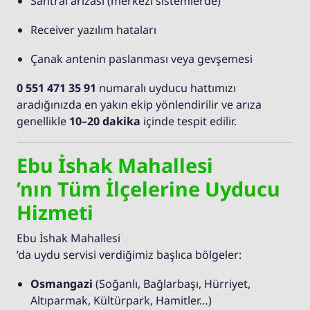
Santral arızası (merkezi sistemlerde)
Receiver yazılım hataları
Çanak antenin paslanması veya gevşemesi
0 551 471 35 91
numaralı uyducu hattımızı
aradığınızda en yakın ekip yönlendirilir ve arıza
genellikle
10–20 dakika
içinde tespit edilir.
Ebu İshak Mahallesi
’nın Tüm İlçelerine Uyducu
Hizmeti
Ebu İshak Mahallesi
’da uydu servisi verdiğimiz başlıca bölgeler:
Osmangazi
(Soğanlı, Bağlarbaşı, Hürriyet,
Altıparmak, Kültürpark, Hamitler…)