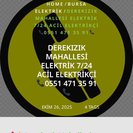
/
HOME
BURSA
/
ELEKTRIK
DEREKIZIK
MAHALLESI ELEKTRIK
7/24 ACIL ELEKTRIKÇI
0551 471 35 91
DEREKIZIK
MAHALLESI
ELEKTRIK 7/24
ACIL ELEKTRIKÇI
0551 471 35 91
EKIM 26, 2025
4 TAGS