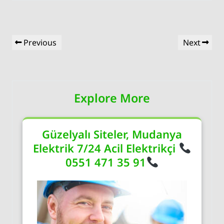
Yazı
Previous
Next
Previous
Next
gezinmesi
Post
Post
Explore More
Güzelyalı Siteler, Mudanya
Elektrik 7/24 Acil Elektrikçi
0551 471 35 91