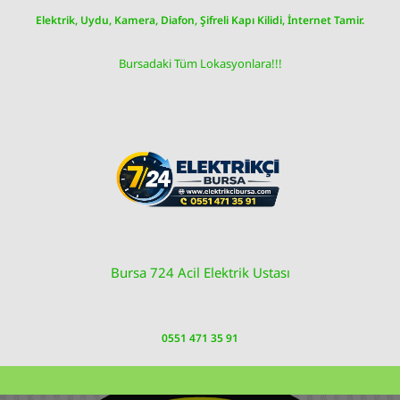
Skip
Elektrik, Uydu, Kamera, Diafon, Şifreli Kapı Kilidi, İnternet Tamir.
to
content
Bursadaki Tüm Lokasyonlara!!!
Bursa 724 Acil Elektrik Ustası
0551 471 35 91