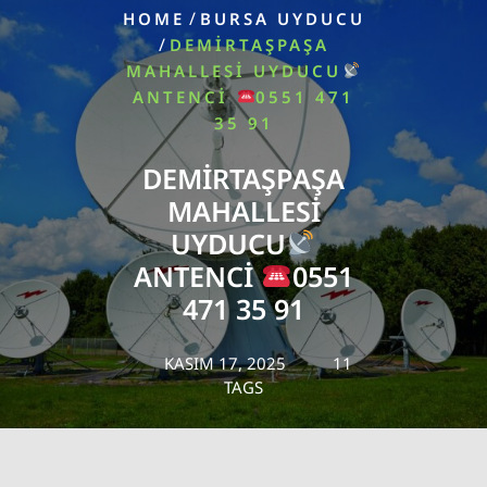
/
HOME
BURSA UYDUCU
/
DEMIRTAŞPAŞA
MAHALLESI UYDUCU
ANTENCI
0551 471
35 91
DEMIRTAŞPAŞA
MAHALLESI
UYDUCU
ANTENCI
0551
471 35 91
KASIM 17, 2025
11
TAGS