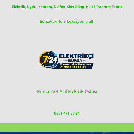
Skip
Elektrik, Uydu, Kamera, Diafon, Şifreli Kapı Kilidi, İnternet Tamir.
to
content
Bursadaki Tüm Lokasyonlara!!!
Bursa 724 Acil Elektrik Ustası
0551 471 35 91