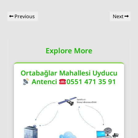
Yazı
Previous
Next
Previous
Next
gezinmesi
Post
Post
Explore More
Ortabağlar Mahallesi Uyducu
Antenci
0551 471 35 91