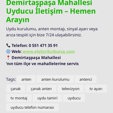
Demirtaşpaşa Mahallesi
Uyducu İletişim – Hemen
Arayın
Uydu kurulumu, anten montajı, sinyal ayarı veya
arıza tespiti için bize 7/24 ulaşabilirsiniz.
Telefon:
0 551 471 35 91
Web:
www.elektrikcibursa.com
Demirtaşpaşa Mahallesi
’nın tüm ilçe ve mahallelerine servis
Tags:
anten
anten kurulumu
antenci
çanak
çanak anten
televizyon
tv ayarı
tv montaj
uydu tamiri
uyducu
uyducu telefon numarası