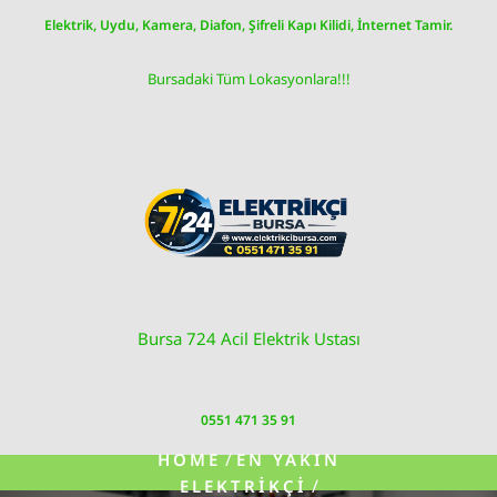
Skip
Elektrik, Uydu, Kamera, Diafon, Şifreli Kapı Kilidi, İnternet Tamir.
to
content
Bursadaki Tüm Lokasyonlara!!!
Bursa 724 Acil Elektrik Ustası
0551 471 35 91
/
HOME
EN YAKIN
/
ELEKTRIKÇI