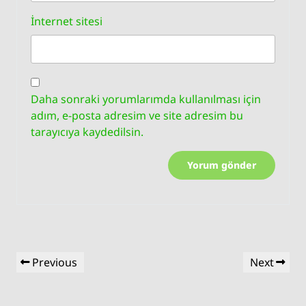
İnternet sitesi
Daha sonraki yorumlarımda kullanılması için
adım, e-posta adresim ve site adresim bu
tarayıcıya kaydedilsin.
Yazı
Previous
Next
Previous
Next
gezinmesi
Post
Post