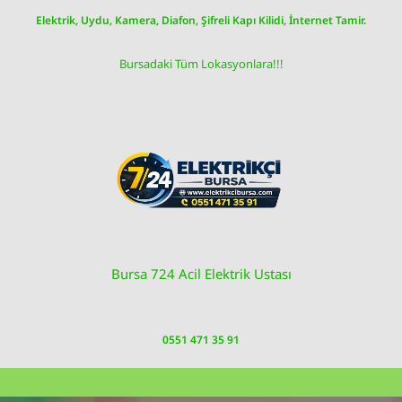
Skip
Elektrik, Uydu, Kamera, Diafon, Şifreli Kapı Kilidi, İnternet Tamir.
to
content
Bursadaki Tüm Lokasyonlara!!!
Bursa 724 Acil Elektrik Ustası
0551 471 35 91