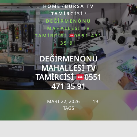
/
HOME
BURSA TV
/
TAMIRCISI
DEĞIRMENÖNÜ
MAHALLESI TV
TAMIRCISI
0551 471
35 91
DEĞIRMENÖNÜ
MAHALLESI TV
TAMIRCISI
0551
471 35 91
MART 22, 2026
19
TAGS