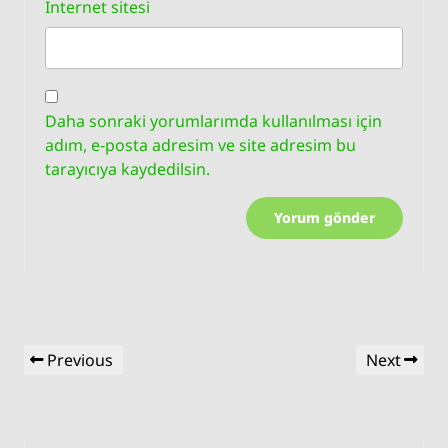
İnternet sitesi
Daha sonraki yorumlarımda kullanılması için
adım, e-posta adresim ve site adresim bu
tarayıcıya kaydedilsin.
Yazı
Previous
Next
Previous
Next
gezinmesi
Post
Post