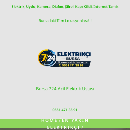
Skip
Elektrik, Uydu, Kamera, Diafon, Şifreli Kapı Kilidi, İnternet Tamir.
to
content
Bursadaki Tüm Lokasyonlara!!!
Bursa 724 Acil Elektrik Ustası
0551 471 35 91
/
HOME
EN YAKIN
/
ELEKTRIKÇI