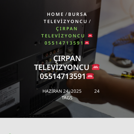
/
HOME
BURSA
/
TELEVIZYONCU
ÇIRPAN
TELEVIZYONCU
05514713591
ÇIRPAN
TELEVIZYONCU
05514713591
HAZIRAN 24, 2025
24
TAGS