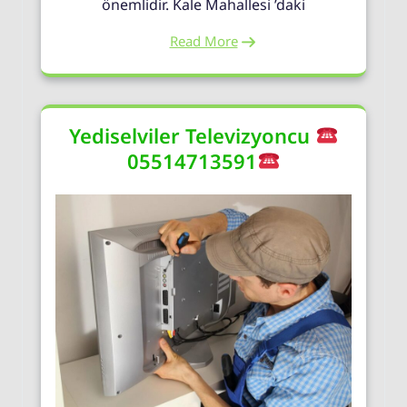
önemlidir. Kale Mahallesi ’daki
Read More
Yediselviler Televizyoncu
05514713591