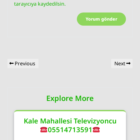
tarayıcıya kaydedilsin.
Yazı
Previous
Next
Previous
Next
gezinmesi
Post
Post
Explore More
Kale Mahallesi Televizyoncu
05514713591