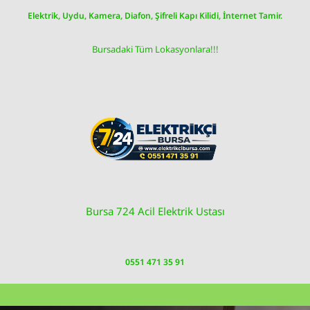
Skip
Elektrik, Uydu, Kamera, Diafon, Şifreli Kapı Kilidi, İnternet Tamir.
to
content
Bursadaki Tüm Lokasyonlara!!!
Bursa 724 Acil Elektrik Ustası
0551 471 35 91