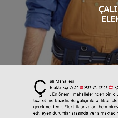
ÇALI
ELE
Ç
alı Mahallesi
Elektrikçi 7/24
Ç
0551
471 35
91
.
,
En
önemli
mahallelerinden
biri o
ticaret merkezidir. Bu gelişimle birlikte, ele
gerekmektedir. Elektrik arızaları, hem bire
etkileyen durumlar arasında yer almaktadır