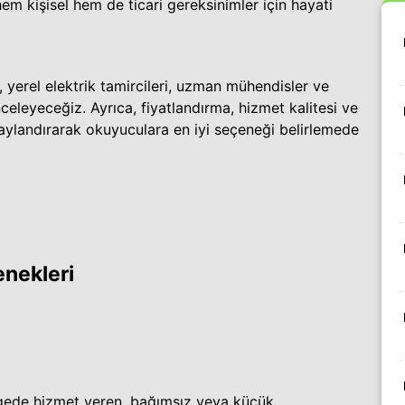
 hem kişisel hem de ticari gereksinimler için hayati
k, yerel elektrik tamircileri, uzman mühendisler ve
inceleyeceğiz. Ayrıca, fiyatlandırma, hizmet kalitesi ve
taylandırarak okuyuculara en iyi seçeneği belirlemede
enekleri
 bölgede hizmet veren, bağımsız veya küçük