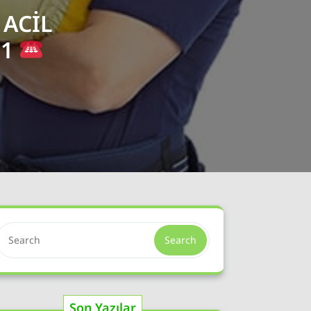
 ACIL
91
Search
Son Yazılar