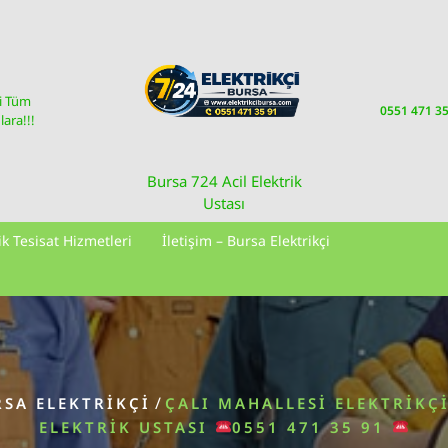
i Tüm
0551 471 3
ara!!!
Bursa 724 Acil Elektrik
Ustası
ik Tesisat Hizmetleri
İletişim – Bursa Elektrikçi
/
SA ELEKTRIKÇI
ÇALI MAHALLESI ELEKTRIKÇI
ELEKTRIK USTASI
0551 471 35 91