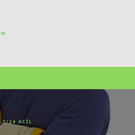
5 91
 7/24 ACIL