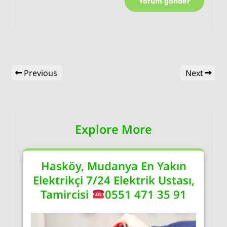
Yazı
Previous
Next
Previous
Next
gezinmesi
Post
Post
Explore More
Hasköy, Mudanya En Yakın
Elektrikçi 7/24 Elektrik Ustası,
Tamircisi
0551 471 35 91