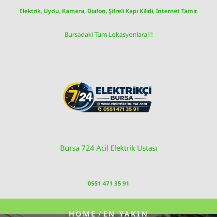
Skip
Elektrik, Uydu, Kamera, Diafon, Şifreli Kapı Kilidi, İnternet Tamir.
to
content
Bursadaki Tüm Lokasyonlara!!!
Bursa 724 Acil Elektrik Ustası
0551 471 35 91
/
HOME
EN YAKIN