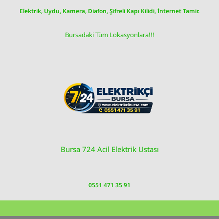
Skip
Elektrik, Uydu, Kamera, Diafon, Şifreli Kapı Kilidi, İnternet Tamir.
to
content
Bursadaki Tüm Lokasyonlara!!!
Bursa 724 Acil Elektrik Ustası
0551 471 35 91