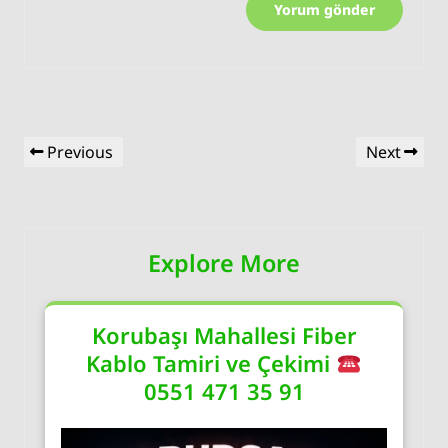
Yazı
Previous
Next
Previous
Next
gezinmesi
Post
Post
Explore More
Korubaşı Mahallesi Fiber
Kablo Tamiri ve Çekimi
0551 471 35 91