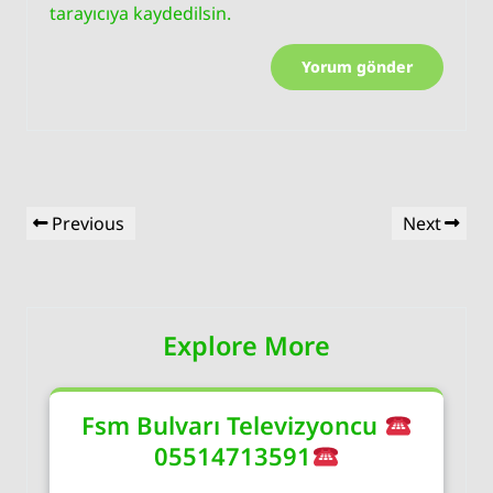
tarayıcıya kaydedilsin.
Yazı
Previous
Next
Previous
Next
gezinmesi
Post
Post
Explore More
Fsm Bulvarı Televizyoncu
05514713591