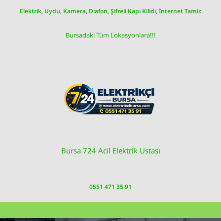
Skip
Elektrik, Uydu, Kamera, Diafon, Şifreli Kapı Kilidi, İnternet Tamir.
to
content
Bursadaki Tüm Lokasyonlara!!!
Bursa 724 Acil Elektrik Ustası
0551 471 35 91