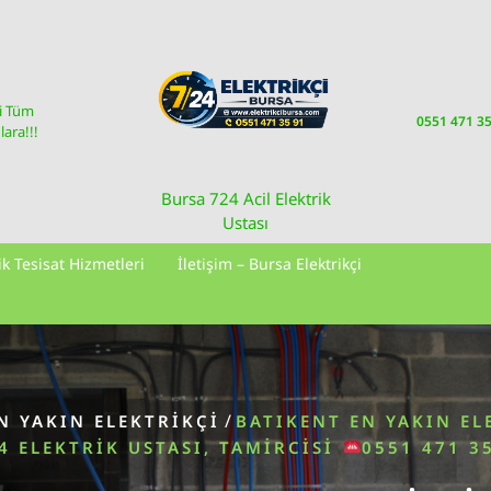
i Tüm
0551 471 3
ara!!!
Bursa 724 Acil Elektrik
Ustası
ik Tesisat Hizmetleri
İletişim – Bursa Elektrikçi
/
N YAKIN ELEKTRIKÇI
BATIKENT EN YAKIN EL
4 ELEKTRIK USTASI, TAMIRCISI
0551 471 3