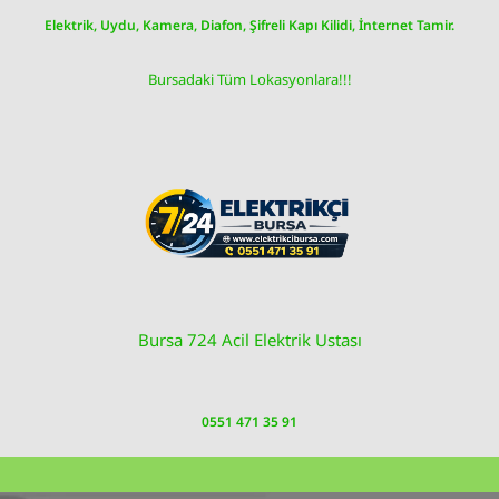
Skip
Elektrik, Uydu, Kamera, Diafon, Şifreli Kapı Kilidi, İnternet Tamir.
to
content
Bursadaki Tüm Lokasyonlara!!!
Bursa 724 Acil Elektrik Ustası
0551 471 35 91