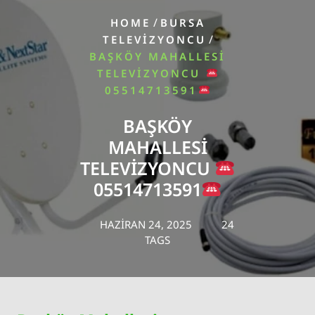
/
HOME
BURSA
/
TELEVIZYONCU
BAŞKÖY MAHALLESI
TELEVIZYONCU
05514713591
BAŞKÖY
MAHALLESI
TELEVIZYONCU
05514713591
HAZIRAN 24, 2025
24
TAGS