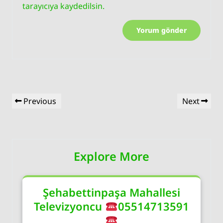
tarayıcıya kaydedilsin.
Yazı
Previous
Next
Previous
Next
gezinmesi
Post
Post
Explore More
Şehabettinpaşa Mahallesi
Televizyoncu
05514713591