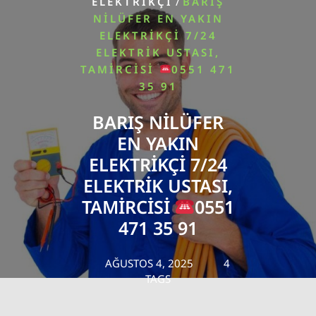
/
ELEKTRIKÇI
BARIŞ
NILÜFER EN YAKIN
ELEKTRIKÇI 7/24
ELEKTRIK USTASI,
TAMIRCISI
0551 471
35 91
BARIŞ NILÜFER
EN YAKIN
ELEKTRIKÇI 7/24
ELEKTRIK USTASI,
TAMIRCISI
0551
471 35 91
AĞUSTOS 4, 2025
4
TAGS