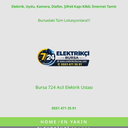
Skip
Elektrik, Uydu, Kamera, Diafon, Şifreli Kapı Kilidi, İnternet Tamir.
to
content
Bursadaki Tüm Lokasyonlara!!!
Bursa 724 Acil Elektrik Ustası
0551 471 35 91
/
HOME
EN YAKIN